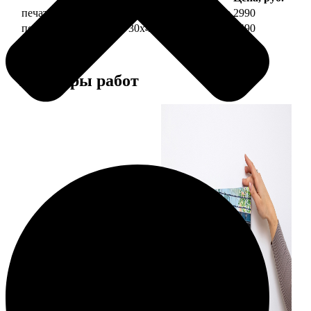
печать фото на холсте 30х40 на подрамнике
2990
печать фото на холсте 30х40 в раме
5490
Примеры работ