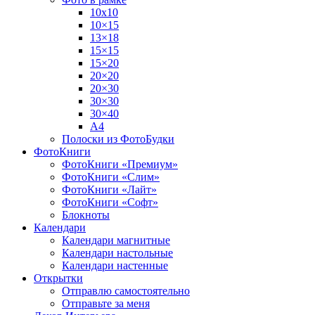
10х10
10×15
13×18
15×15
15×20
20×20
20×30
30×30
30×40
A4
Полоски из ФотоБудки
ФотоКниги
ФотоКниги «Премиум»
ФотоКниги «Слим»
ФотоКниги «Лайт»
ФотоКниги «Софт»
Блокноты
Календари
Календари магнитные
Календари настольные
Календари настенные
Открытки
Отправлю самостоятельно
Отправьте за меня