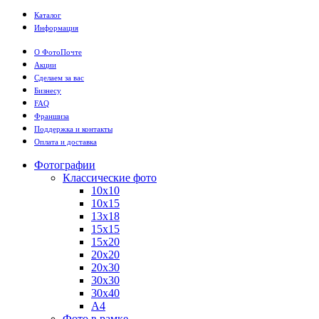
Каталог
Информация
О ФотоПочте
Акции
Сделаем за вас
Бизнесу
FAQ
Франшиза
Поддержка и контакты
Оплата и доставка
Фотографии
Классические фото
10х10
10х15
13х18
15х15
15х20
20х20
20х30
30х30
30х40
А4
Фото в рамке