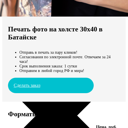
Не нашли Ваш город?
Мы доставляем по всему миру
Печать фото на холсте 30х40 в
Продолжить без города
Батайске
Отправь в печать за пару кликов!
Согласования по электронной почте. Отвечаем за 24
часа!
Срок выполнения заказа: 1 сутки
Отправим в любой город РФ и мира!
Сделать заказ
Форматы и цены
Услуга
Цена, руб.