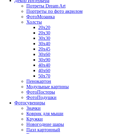
Декор Интерьера
Потреты Dream Art
Портреты по фото акрилом
ФотоМозаика
Холсты
20х20
20х30
30х30
30х40
20х45
30х60
30х90
40х40
40х60
50х70
Пенокартон
Модульные картины
ФотоПостеры
ФотоПодушки
Фотоcувениры
Значки
Коврик для мыши
Кружки
Новогодние шары
Пазл картонный