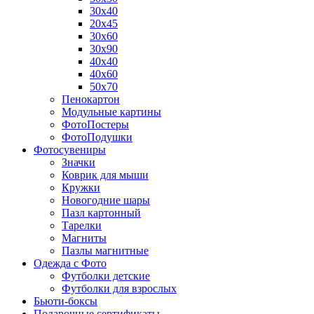
30х40
20х45
30х60
30х90
40х40
40х60
50х70
Пенокартон
Модульные картины
ФотоПостеры
ФотоПодушки
Фотоcувениры
Значки
Коврик для мыши
Кружки
Новогодние шары
Пазл картонный
Тарелки
Магниты
Пазлы магнитные
Одежда с Фото
Футболки детские
Футболки для взрослых
Бьюти-боксы
Подарочные сертификаты