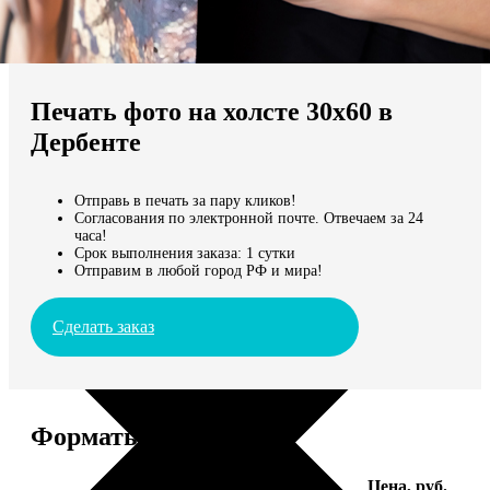
Не нашли Ваш город?
Мы доставляем по всему миру
Печать фото на холсте 30х60 в
Продолжить без города
Дербенте
Отправь в печать за пару кликов!
Согласования по электронной почте. Отвечаем за 24
часа!
Срок выполнения заказа: 1 сутки
Отправим в любой город РФ и мира!
Сделать заказ
Форматы и цены
Услуга
Цена, руб.