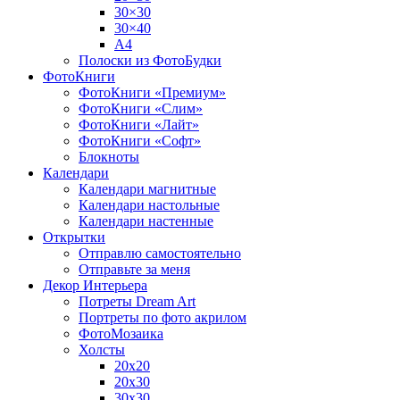
30×30
30×40
A4
Полоски из ФотоБудки
ФотоКниги
ФотоКниги «Премиум»
ФотоКниги «Слим»
ФотоКниги «Лайт»
ФотоКниги «Софт»
Блокноты
Календари
Календари магнитные
Календари настольные
Календари настенные
Открытки
Отправлю самостоятельно
Отправьте за меня
Декор Интерьера
Потреты Dream Art
Портреты по фото акрилом
ФотоМозаика
Холсты
20х20
20х30
30х30