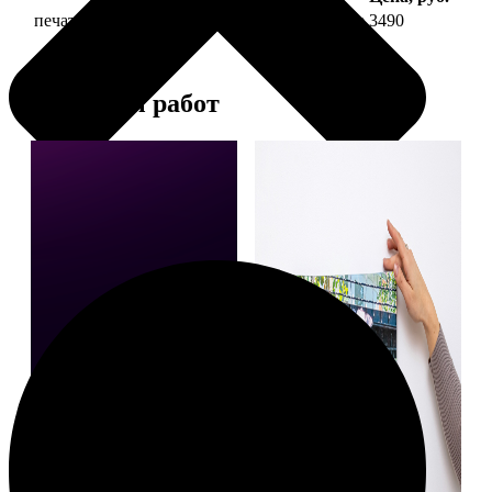
печать фото на холсте 30х60 на подрамнике
3490
Примеры работ