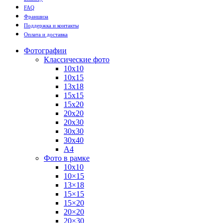
FAQ
Франшиза
Поддержка и контакты
Оплата и доставка
Фотографии
Классические фото
10х10
10х15
13х18
15х15
15х20
20х20
20х30
30х30
30х40
А4
Фото в рамке
10х10
10×15
13×18
15×15
15×20
20×20
20×30