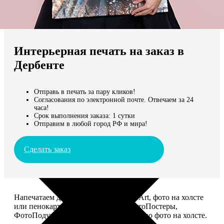
Не нашли Ваш город?
Мы доставляем по всему миру
Интерьерная печать на заказ в
Продолжить без города
Дербенте
Отправь в печать за пару кликов!
Согласования по электронной почте. Отвечаем за 24
часа!
Срок выполнения заказа: 1 сутки
Отправим в любой город РФ и мира!
Сделать заказ
Напечатаем для вас картины Dream-Art, фото на холсте
или пенокартоне, ФотоМозаику, ФотоПостеры,
ФотоПодушки или напишем портрет по фото на холсте.