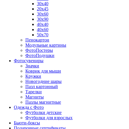
30х40
20х45
30х60
30х90
40х40
40х60
50х70
Пенокартон
Модульные картины
ФотоПостеры
ФотоПодушки
Фотоcувениры
Значки
Коврик для мыши
Кружки
Новогодние шары
Пазл картонный
Тарелки
Магниты
Пазлы магнитные
Одежда с Фото
Футболки детские
Футболки для взрослых
Бьюти-боксы
Подарочные сертификаты