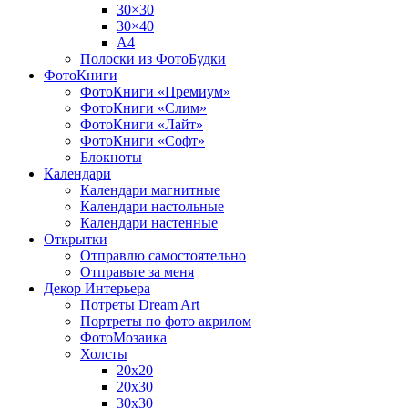
30×30
30×40
A4
Полоски из ФотоБудки
ФотоКниги
ФотоКниги «Премиум»
ФотоКниги «Слим»
ФотоКниги «Лайт»
ФотоКниги «Софт»
Блокноты
Календари
Календари магнитные
Календари настольные
Календари настенные
Открытки
Отправлю самостоятельно
Отправьте за меня
Декор Интерьера
Потреты Dream Art
Портреты по фото акрилом
ФотоМозаика
Холсты
20х20
20х30
30х30