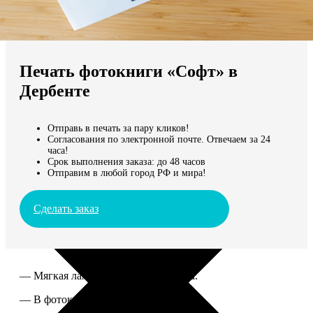
Не нашли Ваш город?
Мы доставляем по всему миру
Печать фотокниги «Софт» в
Продолжить без города
Дербенте
Отправь в печать за пару кликов!
Согласования по электронной почте. Отвечаем за 24
часа!
Срок выполнения заказа: до 48 часов
Отправим в любой город РФ и мира!
Сделать заказ
— Мягкая ламинированная обложка.
— В фотокниге от 60 до 300 страниц.