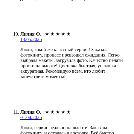
Лилия Ф.
:
★
★
★
★
★
13.05.2025
Люди, какой же классный сервис! Заказала
фотокнигу, процесс превзошел ожидания. Легко
выбрала макеты, загрузила фото. Качество печати
просто на высоте! Доставка быстрая, упаковка
аккуратная. Рекомендую всем, кто любит
запечатлеть моменты!
Лилия Ф.
:
★
★
★
★
★
01.04.2025
Люди, сервис реально на высоте! Заказала
фотокнигу, и осталась в восторге. Всё быстро,