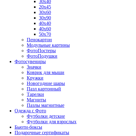
30х40
20х45
30х60
30х90
40х40
40х60
50х70
Пенокартон
Модульные картины
ФотоПостеры
ФотоПодушки
Фотоcувениры
Значки
Коврик для мыши
Кружки
Новогодние шары
Пазл картонный
Тарелки
Магниты
Пазлы магнитные
Одежда с Фото
Футболки детские
Футболки для взрослых
Бьюти-боксы
Подарочные сертификаты