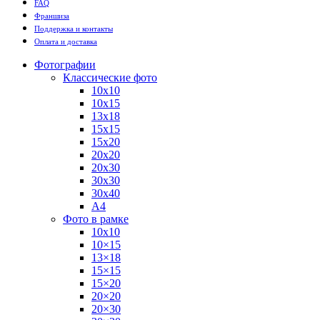
FAQ
Франшиза
Поддержка и контакты
Оплата и доставка
Фотографии
Классические фото
10х10
10х15
13х18
15х15
15х20
20х20
20х30
30х30
30х40
А4
Фото в рамке
10х10
10×15
13×18
15×15
15×20
20×20
20×30