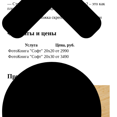
— Страницы из бумаги плотностью 170 г/м2 – это как
плотные страницы глянцевого журнала.
— Страницы и обложка скреплены металлическими
болтами.
Форматы и цены
Услуга
Цена, руб.
ФотоКнига "Софт" 20х20
от 2990
ФотоКнига "Софт" 20х30
от 3490
Примеры работ