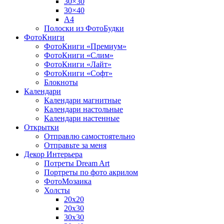
30×30
30×40
A4
Полоски из ФотоБудки
ФотоКниги
ФотоКниги «Премиум»
ФотоКниги «Слим»
ФотоКниги «Лайт»
ФотоКниги «Софт»
Блокноты
Календари
Календари магнитные
Календари настольные
Календари настенные
Открытки
Отправлю самостоятельно
Отправьте за меня
Декор Интерьера
Потреты Dream Art
Портреты по фото акрилом
ФотоМозаика
Холсты
20х20
20х30
30х30