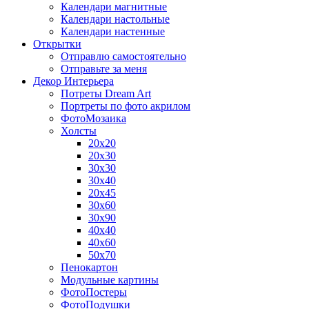
Календари магнитные
Календари настольные
Календари настенные
Открытки
Отправлю самостоятельно
Отправьте за меня
Декор Интерьера
Потреты Dream Art
Портреты по фото акрилом
ФотоМозаика
Холсты
20х20
20х30
30х30
30х40
20х45
30х60
30х90
40х40
40х60
50х70
Пенокартон
Модульные картины
ФотоПостеры
ФотоПодушки