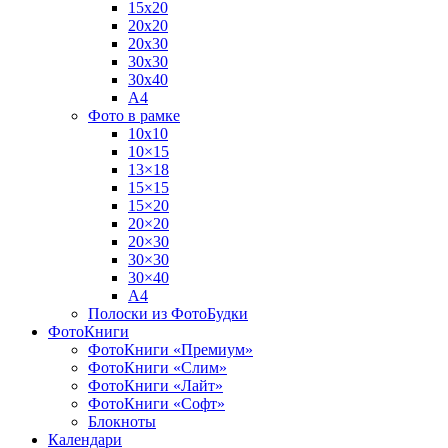
15х20
20х20
20х30
30х30
30х40
А4
Фото в рамке
10х10
10×15
13×18
15×15
15×20
20×20
20×30
30×30
30×40
A4
Полоски из ФотоБудки
ФотоКниги
ФотоКниги «Премиум»
ФотоКниги «Слим»
ФотоКниги «Лайт»
ФотоКниги «Софт»
Блокноты
Календари