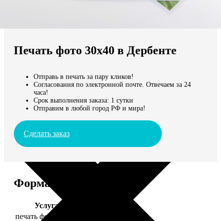
Не нашли Ваш город?
Мы доставляем по всему миру
Печать фото 30х40 в Дербенте
Продолжить без города
Отправь в печать за пару кликов!
Согласования по электронной почте. Отвечаем за 24
часа!
Срок выполнения заказа: 1 сутки
Отправим в любой город РФ и мира!
Сделать заказ
Форматы и цены
Услуга
Цена, руб.
печать фото 30х40
199