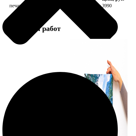
печать фото на холсте 40х40 на подрамнике
3990
Примеры работ