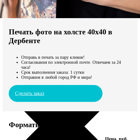
Не нашли Ваш город?
Мы доставляем по всему миру
Печать фото на холсте 40х40 в
Продолжить без города
Дербенте
Отправь в печать за пару кликов!
Согласования по электронной почте. Отвечаем за 24
часа!
Срок выполнения заказа: 1 сутки
Отправим в любой город РФ и мира!
Сделать заказ
Форматы и цены
Услуга
Цена, руб.