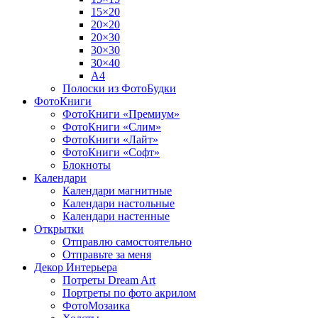
15×20
20×20
20×30
30×30
30×40
A4
Полоски из ФотоБудки
ФотоКниги
ФотоКниги «Премиум»
ФотоКниги «Слим»
ФотоКниги «Лайт»
ФотоКниги «Софт»
Блокноты
Календари
Календари магнитные
Календари настольные
Календари настенные
Открытки
Отправлю самостоятельно
Отправьте за меня
Декор Интерьера
Потреты Dream Art
Портреты по фото акрилом
ФотоМозаика