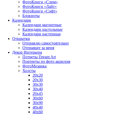
ФотоКниги «Слим»
ФотоКниги «Лайт»
ФотоКниги «Софт»
Блокноты
Календари
Календари магнитные
Календари настольные
Календари настенные
Открытки
Отправлю самостоятельно
Отправьте за меня
Декор Интерьера
Потреты Dream Art
Портреты по фото акрилом
ФотоМозаика
Холсты
20х20
20х30
30х30
30х40
20х45
30х60
30х90
40х40
40х60