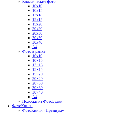
Классические фото
10х10
10х15
13х18
15х15
15х20
20х20
20х30
30х30
30х40
А4
Фото в рамке
10х10
10×15
13×18
15×15
15×20
20×20
20×30
30×30
30×40
A4
Полоски из ФотоБудки
ФотоКниги
ФотоКниги «Премиум»