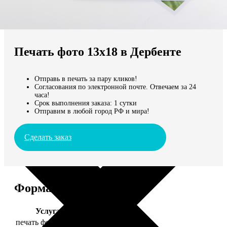
Не нашли Ваш город?
Мы доставляем по всему миру
Печать фото 13х18 в Дербенте
Продолжить без города
Отправь в печать за пару кликов!
Согласования по электронной почте. Отвечаем за 24
часа!
Срок выполнения заказа: 1 сутки
Отправим в любой город РФ и мира!
Сделать заказ
Форматы и цены
Услуга
Цена, руб.
печать фото 13х18
39