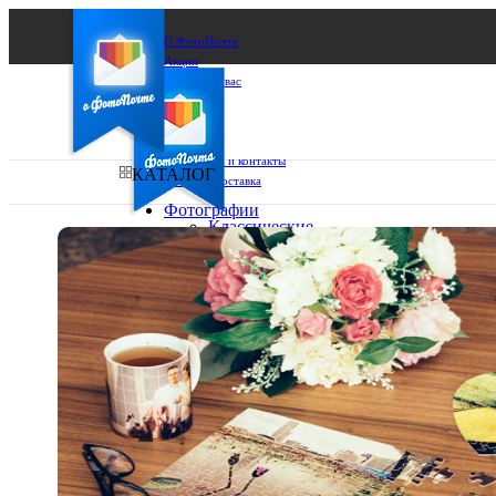
О ФотоПочте
Акции
Сделаем за вас
Бизнесу
FAQ
Франшиза
Поддержка и контакты
КАТАЛОГ
Оплата и доставка
Фотографии
Классические
фото
Ваш город:
10х10
10х15
Ваш регион доставки
13х18
15х15
Выберите из списка:
15х20
20х20
20х30
30х30
30х40
А4
Фото
в