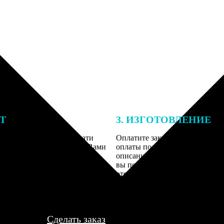
ЕТ
3. ИЗГОТОВЛЕНИЕ
подготовки заказа к печати
Оплатите заказ банковской кар
алисты могут связаться с Вами
оплаты получите подтверждение
му телефону или email для
описанием заказа. Когда отпра
я деталей.
вы получите письмо с трек-но
отслеживания.
Сделать заказ