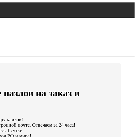
 пазлов на заказ в
ару кликов!
ронной почте. Отвечаем за 24 часа!
за: 1 сутки
род РФ и мира!