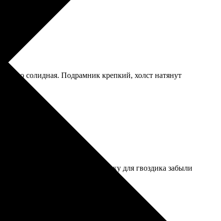
ительно солидная. Подрамник крепкий, холст натянут
иятно в руки взять. Только петельку для гвоздика забыли