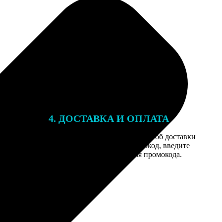
4. ДОСТАВКА И ОПЛАТА
той. После
Введите адрес и выберите способ доставки
 на email с
заказа. Если у вас есть промокод, введите
вим заказ
его в специальное поле для промокода.
мером для