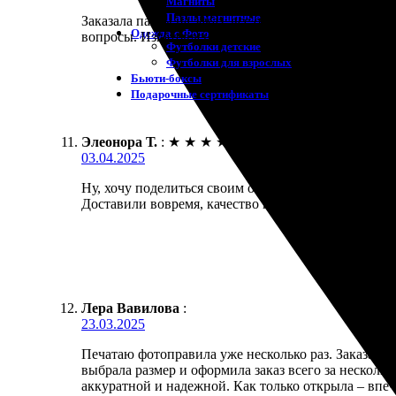
Магниты
Пазлы магнитные
Заказала пазлы на заказ, все очень удобно. Сайт 
Одежда с Фото
вопросы. Изготовление прошло быстро, доставили 
Футболки детские
Футболки для взрослых
Бьюти-боксы
Подарочные сертификаты
Элеонора Т.
:
★
★
★
★
★
03.04.2025
Ну, хочу поделиться своим опытом. Зашла на сайт
Доставили вовремя, качество на высоте. Приятно в
Лера Вавилова
:
23.03.2025
Печатаю фотоправила уже несколько раз. Заказала 
выбрала размер и оформила заказ всего за несколь
аккуратной и надежной. Как только открыла – впеч