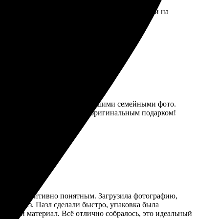
тво материалов. Менеджеры оперативно отвечали на
шие впечатления, всем рекомендую!
ы радуют. Заказала пазлы с нашими семейными фото.
 кто хочет удивить близких оригинальным подарком!
остым и интуитивно понятным. Загрузила фотографию,
или заказ. Пазл сделали быстро, упаковка была
риятный материал. Всё отлично собралось, это идеальный