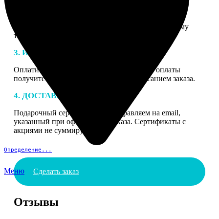
2. МАКЕТ
В процессе подготовки заказа к печати наши
специалисты могут связаться с Вами по указанному
телефону или email для согласования деталей.
3. ИЗГОТОВЛЕНИЕ
Оплатите заказ банковской картой. После оплаты
получите подтверждение на email с описанием заказа.
4. ДОСТАВКА И ОПЛАТА
Подарочный сертификат мы отправляем на email,
указанный при оформлении заказа. Сертификаты с
акциями не суммируются.
Определение...
Меню
Сделать заказ
Отзывы