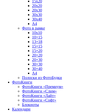
15х20
20х20
20х30
30х30
30х40
А4
Фото в рамке
10х10
10×15
13×18
15×15
15×20
20×20
20×30
30×30
30×40
A4
Полоски из ФотоБудки
ФотоКниги
ФотоКниги «Премиум»
ФотоКниги «Слим»
ФотоКниги «Лайт»
ФотоКниги «Софт»
Блокноты
Календари