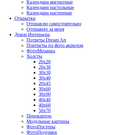
Календари магнитные
Календари настольные
Календари настенные
Открытки
Отправлю самостоятельно
Отправьте за меня
Декор Интерьера
Потреты Dream Art
Портреты по фото акрилом
ФотоМозаика
Холсты
20х20
20х30
30х30
30х40
20х45
30х60
30х90
40х40
40х60
50х70
Пенокартон
Модульные картины
ФотоПостеры
ФотоПодушки