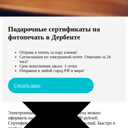
Не нашли Ваш город?
Мы доставляем по всему миру
Подарочные сертификаты на
Продолжить без города
фотопечать в Дербенте
Отправь в печать за пару кликов!
Согласования по электронной почте. Отвечаем за 24
часа!
Срок выполнения заказа: 1 сутки
Отправим в любой город РФ и мира!
Сделать заказ
Электронные подарочные сертификаты можно
оформить на сумму от 1 000 до 25 000 рублей.
Сертификат вы сможете отправить по e-mail. Быстро и