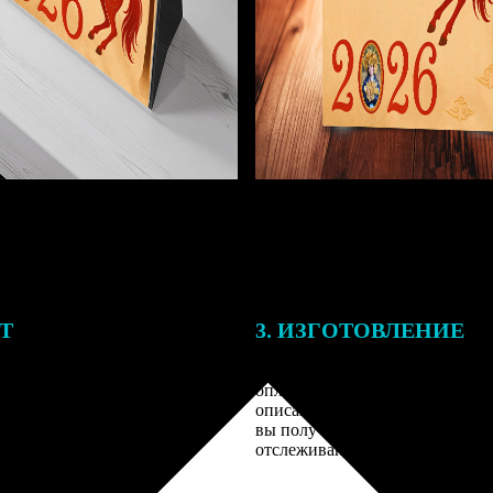
ЕТ
3. ИЗГОТОВЛЕНИЕ
подготовки заказа к печати
Оплатите заказ банковской кар
алисты могут связаться с Вами
оплаты получите подтверждение
му телефону или email для
описанием заказа. Когда отпра
я деталей.
вы получите письмо с трек-но
отслеживания.