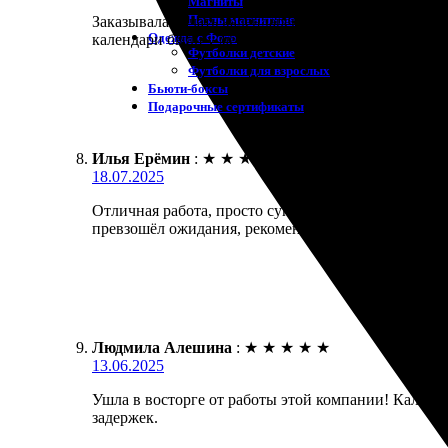
Магниты
Пазлы магнитные
Заказывала печать календарей и осталась в востор
Одежда с Фото
календари были у меня. Качество на высоте - яркие
Футболки детские
Футболки для взрослых
Бьюти-боксы
Подарочные сертификаты
Илья Ерёмин
:
★
★
★
★
★
18.07.2025
Отличная работа, просто супер! Сделал заказ на ка
превзошёл ожидания, рекомендую всем!
Людмила Алешина
:
★
★
★
★
★
13.06.2025
Ушла в восторге от работы этой компании! Календа
задержек.