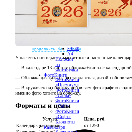
рамке
10х10
10×15
13×18
15×15
15×20
20×20
20×30
Не нашли Ваш город?
Мы доставляем по всему миру
30×30
30×40
Продолжить без города
A4
У нас есть настольные, магнитные и настенные календар
Полоски
из
— В календаре 13 листов: обложка+листы с календарной 
ФотоБудки
ФотоКниги
— Обложка для календаря стандартная, дизайн обновляе
ФотоКниги
«Премиум»
— В кружочек на обложку добавляем фотографию с одной
ФотоКниги
именно фото хотите на обложку.
«Слим»
ФотоКниги
Форматы и цены
«Лайт»
ФотоКниги
«Софт»
Услуга
Цена, руб.
Блокноты
Календарь настенный
от 1290
Календари
Календари
Календарь "домик"
890