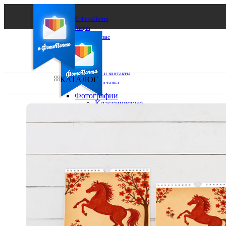
О ФотоПочте
Акции
Сделаем за вас
Бизнесу
FAQ
Франшиза
Поддержка и контакты
КАТАЛОГ
Оплата и доставка
Фотографии
Классические
фото
Ваш город:
10х10
10х15
Ваш регион доставки
13х18
15х15
Выберите из списка:
15х20
20х20
20х30
30х30
30х40
А4
Фото
в