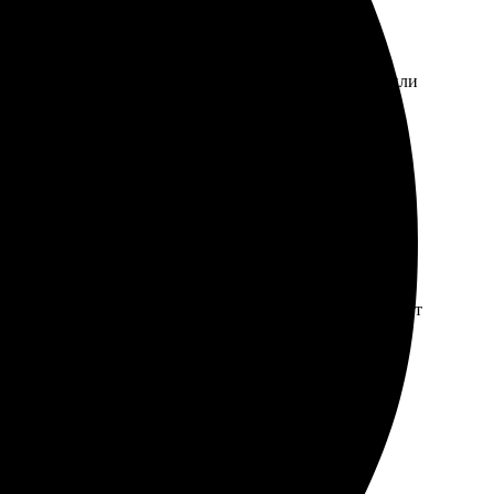
итивен, с понятным интерфейсом. Сотрудники ответили
у рекомендовать знакомым!
ие и оформляешь заказ. Доставили быстро, как и
жно использовать свои фотографии. Прекрасно подходит