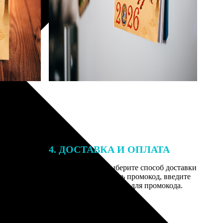
4. ДОСТАВКА И ОПЛАТА
той. После
Введите адрес и выберите способ доставки
 на email с
заказа. Если у вас есть промокод, введите
вим заказ
его в специальное поле для промокода.
мером для