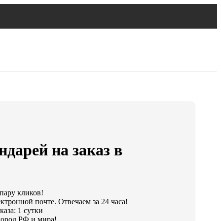
ндарей на заказ в
 пару кликов!
ктронной почте. Отвечаем за 24 часа!
аза: 1 сутки
ород РФ и мира!