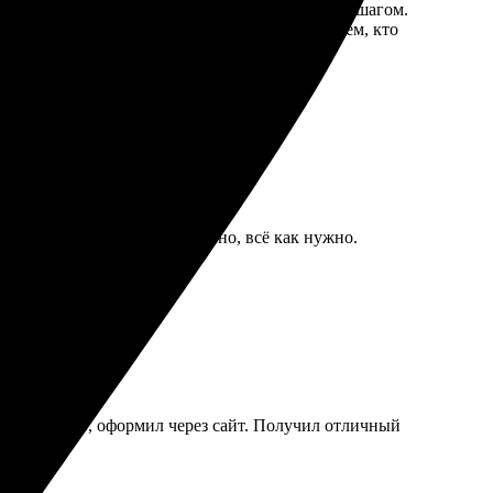
тала с онлайн-редактором, всё понятно, шаг за шагом.
аказывать, впечатление супер! Рекомендую всем, кто
шло супер: быстро, качественно, всё как нужно.
 выбрал фото, оформил через сайт. Получил отличный