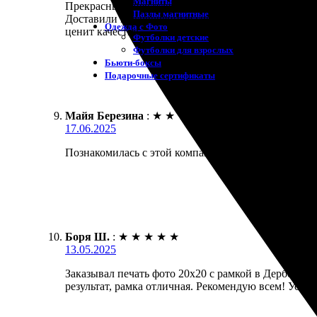
Магниты
Прекрасные впечатления от сервиса печати. Заказал
Пазлы магнитные
Доставили в оговоренные сроки, упаковка отличная
Одежда с Фото
ценит качество.
Футболки детские
Футболки для взрослых
Бьюти-боксы
Подарочные сертификаты
Майя Березина
:
★
★
★
★
★
17.06.2025
Познакомилась с этой компанией, когда искала, где
Боря Ш.
:
★
★
★
★
★
13.05.2025
Заказывал печать фото 20х20 с рамкой в Дербент. 
результат, рамка отличная. Рекомендую всем! Успех