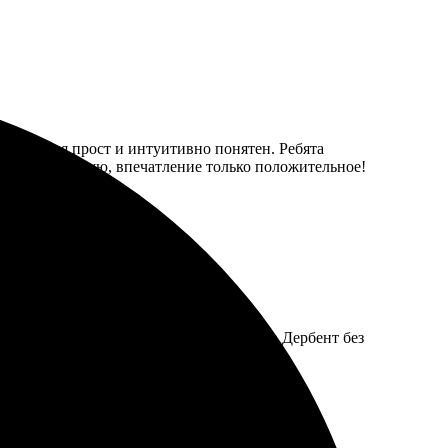
формления прост и интуитивно понятен. Ребята
ная. Рекомендую, впечатление только положительное!
рать размер, добавить рамку. Доставка в Дербент без