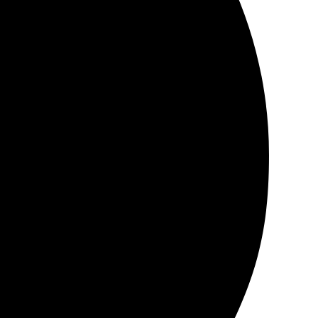
результат. Процесс заказа лёгкий, всё интуитивно
ь супер, качество отображает все детали. Рамка