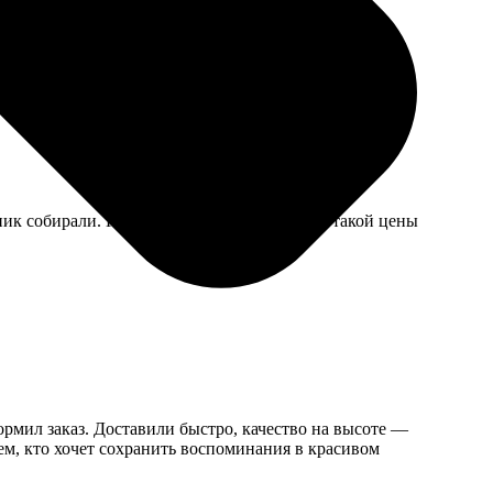
ак память пойдет.
ик собирали. Качество средненькое, но для такой цены
ормил заказ. Доставили быстро, качество на высоте —
сем, кто хочет сохранить воспоминания в красивом