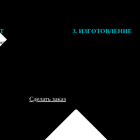
ЕТ
3. ИЗГОТОВЛЕНИЕ
ления заказа с вами свяжется
Все заказы выполняются в теч
лист, для обсуждения деталей
рабочего дня, после чего пере
ле согласования и
курьеру для доставки либо отп
я заказа по телефону и
пункт выдачи для самовывоза.
редоплаты мы приступим к его
..
Сделать заказ