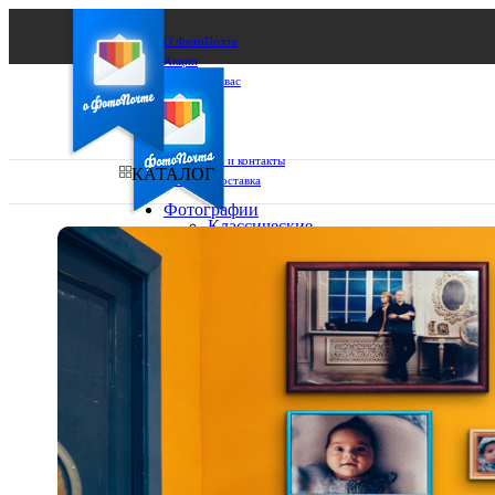
О ФотоПочте
Акции
Сделаем за вас
Бизнесу
FAQ
Франшиза
Поддержка и контакты
КАТАЛОГ
Оплата и доставка
Фотографии
Классические
фото
Ваш город:
10х10
10х15
Ваш регион доставки
13х18
15х15
Выберите из списка:
15х20
20х20
20х30
30х30
30х40
А4
Фото
в