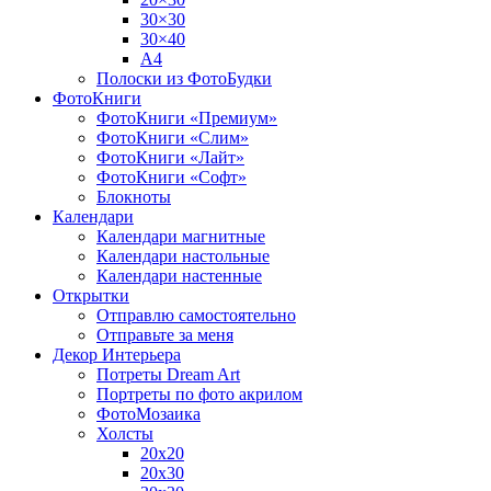
30×30
30×40
A4
Полоски из ФотоБудки
ФотоКниги
ФотоКниги «Премиум»
ФотоКниги «Слим»
ФотоКниги «Лайт»
ФотоКниги «Софт»
Блокноты
Календари
Календари магнитные
Календари настольные
Календари настенные
Открытки
Отправлю самостоятельно
Отправьте за меня
Декор Интерьера
Потреты Dream Art
Портреты по фото акрилом
ФотоМозаика
Холсты
20х20
20х30