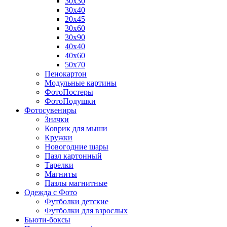
30х30
30х40
20х45
30х60
30х90
40х40
40х60
50х70
Пенокартон
Модульные картины
ФотоПостеры
ФотоПодушки
Фотоcувениры
Значки
Коврик для мыши
Кружки
Новогодние шары
Пазл картонный
Тарелки
Магниты
Пазлы магнитные
Одежда с Фото
Футболки детские
Футболки для взрослых
Бьюти-боксы