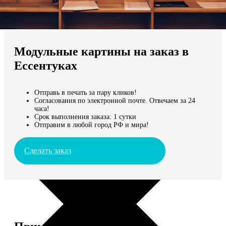
Не нашли Ваш город?
Мы доставляем по всему миру
Модульные картины на заказ в
Продолжить без города
Ессентуках
Отправь в печать за пару кликов!
Согласования по электронной почте. Отвечаем за 24
часа!
Срок выполнения заказа: 1 сутки
Отправим в любой город РФ и мира!
Сделать заказ