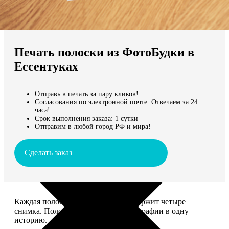
Не нашли Ваш город?
Мы доставляем по всему миру
Печать полоски из ФотоБудки в
Продолжить без города
Ессентуках
Отправь в печать за пару кликов!
Согласования по электронной почте. Отвечаем за 24
часа!
Срок выполнения заказа: 1 сутки
Отправим в любой город РФ и мира!
Сделать заказ
Каждая полоска размером 5*20 содержит четыре
снимка. Полоски объединяют фотографии в одну
историю.