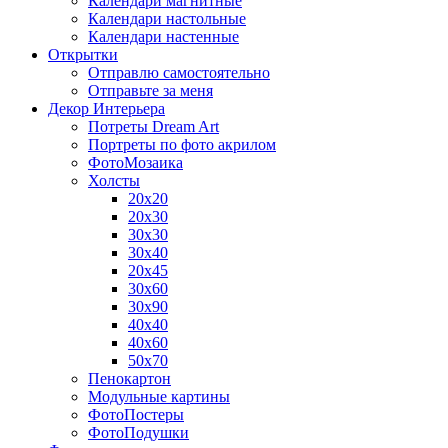
Календари магнитные
Календари настольные
Календари настенные
Открытки
Отправлю самостоятельно
Отправьте за меня
Декор Интерьера
Потреты Dream Art
Портреты по фото акрилом
ФотоМозаика
Холсты
20х20
20х30
30х30
30х40
20х45
30х60
30х90
40х40
40х60
50х70
Пенокартон
Модульные картины
ФотоПостеры
ФотоПодушки