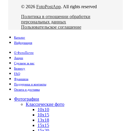
© 2026
FotoPostApp
. All rights reserved
Политика в отношении обработки
персональных данных
Пользовательское соглашение
Каталог
Информация
О ФотоПочте
Акции
Сделаем за вас
Бизнесу
FAQ
Франшиза
Поддержка и контакты
Оплата и доставка
Фотографии
Классические фото
10х10
10х15
13х18
15х15
15х20