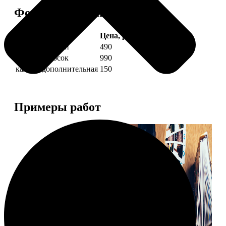
Форматы и цены
Услуга
Цена, руб.
4 фото полоски
490
8 фото полосок
990
каждая дополнительная
150
Примеры работ