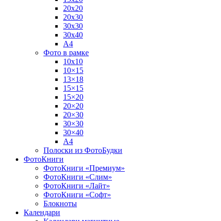
20х20
20х30
30х30
30х40
А4
Фото в рамке
10х10
10×15
13×18
15×15
15×20
20×20
20×30
30×30
30×40
A4
Полоски из ФотоБудки
ФотоКниги
ФотоКниги «Премиум»
ФотоКниги «Слим»
ФотоКниги «Лайт»
ФотоКниги «Софт»
Блокноты
Календари