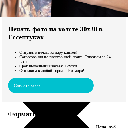
Не нашли Ваш город?
Мы доставляем по всему миру
Печать фото на холсте 30х30 в
Продолжить без города
Ессентуках
Отправь в печать за пару кликов!
Согласования по электронной почте. Отвечаем за 24
часа!
Срок выполнения заказа: 1 сутки
Отправим в любой город РФ и мира!
Сделать заказ
Форматы и цены
Услуга
Цена, руб.