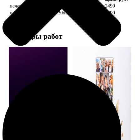
печать фото на холсте 30х30 на подрамнике
2490
печать фото на холсте 30х30 в раме
4990
Примеры работ