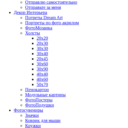
Отправлю самостоятельно
Отправьте за меня
Декор Интерьера
Потреты Dream Art
Портреты по фото акрилом
ФотоМозаика
Холсты
20х20
20х30
30х30
30х40
20х45
30х60
30х90
40х40
40х60
50х70
Пенокартон
Модульные картины
ФотоПостеры
ФотоПодушки
Фотоcувениры
Значки
Коврик для мыши
Кружки