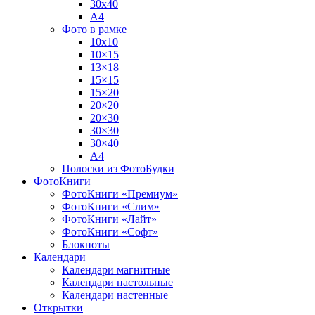
30х40
А4
Фото в рамке
10х10
10×15
13×18
15×15
15×20
20×20
20×30
30×30
30×40
A4
Полоски из ФотоБудки
ФотоКниги
ФотоКниги «Премиум»
ФотоКниги «Слим»
ФотоКниги «Лайт»
ФотоКниги «Софт»
Блокноты
Календари
Календари магнитные
Календари настольные
Календари настенные
Открытки