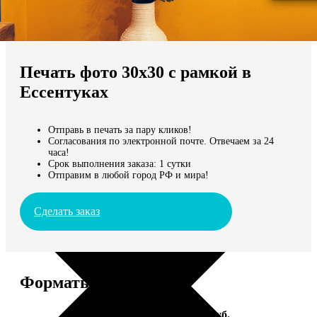
Не нашли Ваш город?
Мы доставляем по всему миру
Печать фото 30х30 с рамкой в
Продолжить без города
Ессентуках
Отправь в печать за пару кликов!
Согласования по электронной почте. Отвечаем за 24
часа!
Срок выполнения заказа: 1 сутки
Отправим в любой город РФ и мира!
Сделать заказ
Форматы и цены
Услуга
Цена, руб.