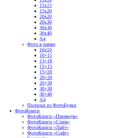
15х15
15х20
20х20
20х30
30х30
30х40
А4
Фото в рамке
10х10
10×15
13×18
15×15
15×20
20×20
20×30
30×30
30×40
A4
Полоски из ФотоБудки
ФотоКниги
ФотоКниги «Премиум»
ФотоКниги «Слим»
ФотоКниги «Лайт»
ФотоКниги «Софт»