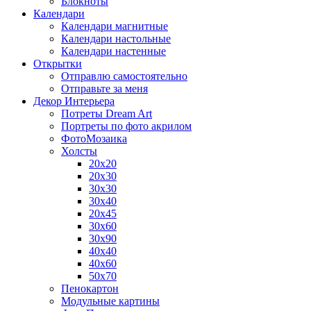
Блокноты
Календари
Календари магнитные
Календари настольные
Календари настенные
Открытки
Отправлю самостоятельно
Отправьте за меня
Декор Интерьера
Потреты Dream Art
Портреты по фото акрилом
ФотоМозаика
Холсты
20х20
20х30
30х30
30х40
20х45
30х60
30х90
40х40
40х60
50х70
Пенокартон
Модульные картины