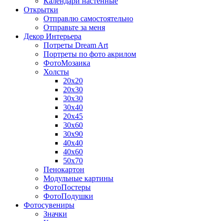
Календари настенные
Открытки
Отправлю самостоятельно
Отправьте за меня
Декор Интерьера
Потреты Dream Art
Портреты по фото акрилом
ФотоМозаика
Холсты
20х20
20х30
30х30
30х40
20х45
30х60
30х90
40х40
40х60
50х70
Пенокартон
Модульные картины
ФотоПостеры
ФотоПодушки
Фотоcувениры
Значки