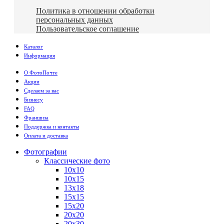
Политика в отношении обработки
персональных данных
Пользовательское соглашение
Каталог
Информация
О ФотоПочте
Акции
Сделаем за вас
Бизнесу
FAQ
Франшиза
Поддержка и контакты
Оплата и доставка
Фотографии
Классические фото
10х10
10х15
13х18
15х15
15х20
20х20
20х30