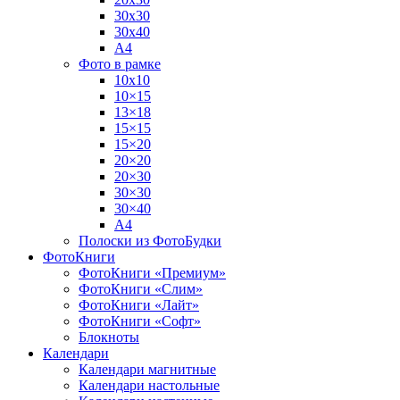
30х30
30х40
А4
Фото в рамке
10х10
10×15
13×18
15×15
15×20
20×20
20×30
30×30
30×40
A4
Полоски из ФотоБудки
ФотоКниги
ФотоКниги «Премиум»
ФотоКниги «Слим»
ФотоКниги «Лайт»
ФотоКниги «Софт»
Блокноты
Календари
Календари магнитные
Календари настольные