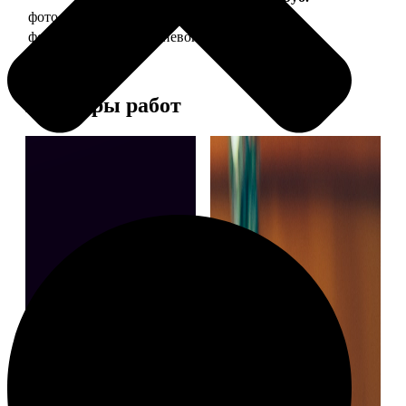
фото 30х40 в деревянной рамке
1490
фото 30х40 в алюминиевой рамке
2990
Примеры работ