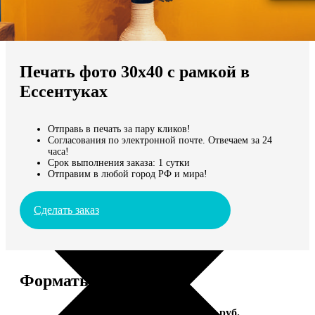
Не нашли Ваш город?
Мы доставляем по всему миру
Печать фото 30х40 с рамкой в
Продолжить без города
Ессентуках
Отправь в печать за пару кликов!
Согласования по электронной почте. Отвечаем за 24
часа!
Срок выполнения заказа: 1 сутки
Отправим в любой город РФ и мира!
Сделать заказ
Форматы и цены
Услуга
Цена, руб.