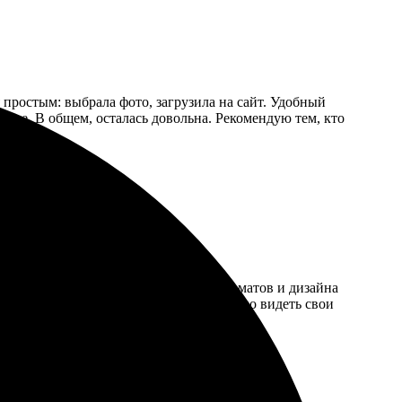
 простым: выбрала фото, загрузила на сайт. Удобный
ркие. В общем, осталась довольна. Рекомендую тем, кто
той и интуитивно понятный. Выбор форматов и дизайна
цвета яркие и насыщенные. Очень приятно видеть свои