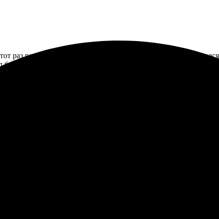
тот раз решила заказать настольные календари. Процесс оказался
 быстро, доставили вовремя. Качество печати на высоте, цвета я
и и была приятно удивлена. Процесс оформления на сайте прос
пришла даже раньше, чем ожидала. Качество печати на высоте, 
ны и качества. Обязательно закажу снова!