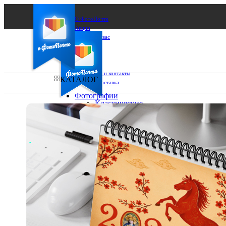
О ФотоПочте
Акции
Сделаем за вас
Бизнесу
FAQ
Франшиза
Поддержка и контакты
КАТАЛОГ
Оплата и доставка
Фотографии
Классические
фото
Ваш город:
10х10
10х15
Ваш регион доставки
13х18
15х15
Выберите из списка:
15х20
20х20
20х30
30х30
30х40
А4
Фото
в