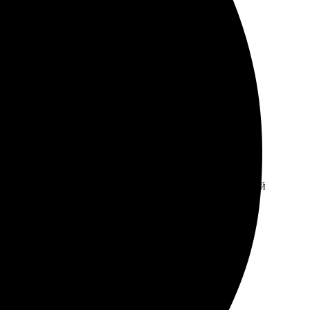
цесс оформления прост и удобен, быстро сработали!
тым и интуитивно понятным. Сначала выбрала
ятно удивлена качеством печати и оформлением. Каждый
буду обращаться снова.