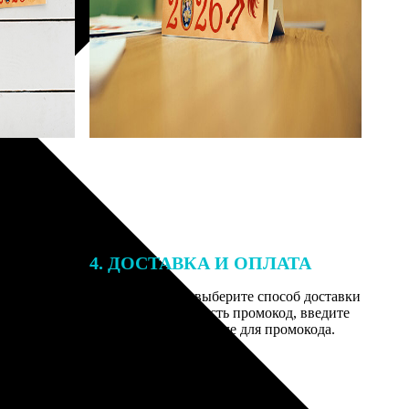
4. ДОСТАВКА И ОПЛАТА
той. После
Введите адрес и выберите способ доставки
 на email с
заказа. Если у вас есть промокод, введите
вим заказ
его в специальное поле для промокода.
мером для