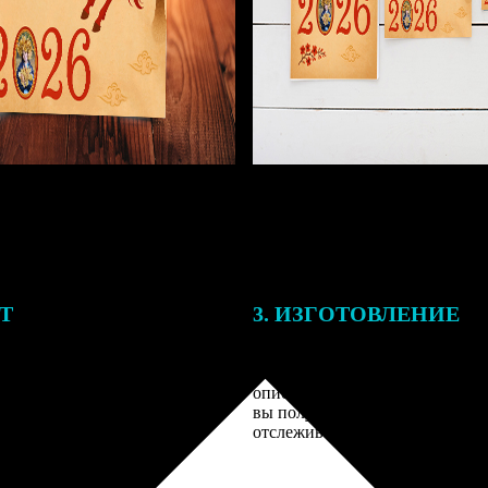
ЕТ
3. ИЗГОТОВЛЕНИЕ
подготовки заказа к печати
Оплатите заказ банковской кар
алисты могут связаться с Вами
оплаты получите подтверждение
му телефону или email для
описанием заказа. Когда отпра
я деталей.
вы получите письмо с трек-но
отслеживания.