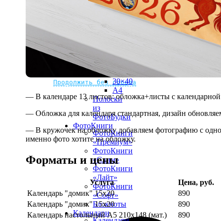
рамке
10х10
10×15
13×18
15×15
15×20
20×20
20×30
Не нашли Ваш город?
Мы доставляем по всему миру
30×30
30×40
Продолжить без города
A4
— В календаре 13 листов: обложка+листы с календарной 
Полоски
из
— Обложка для календаря стандартная, дизайн обновляе
ФотоБудки
ФотоКниги
— В кружочек на обложку добавляем фотографию с одной
ФотоКниги
именно фото хотите на обложку.
«Премиум»
ФотоКниги
Форматы и цены
«Слим»
ФотоКниги
«Лайт»
Услуга
Цена, руб.
ФотоКниги
Календарь "домик" 15х20
890
«Софт»
Календарь "домик" 15х20
890
Блокноты
Календари
Календарь настольный А5 210х148 (мат.)
890
Календари