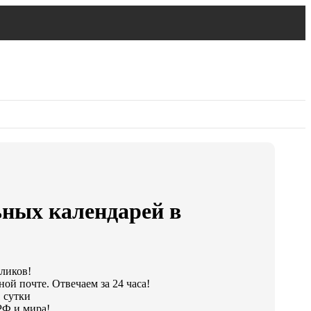
ьных календарей в
кликов!
ой почте. Отвечаем за 24 часа!
 сутки
РФ и мира!