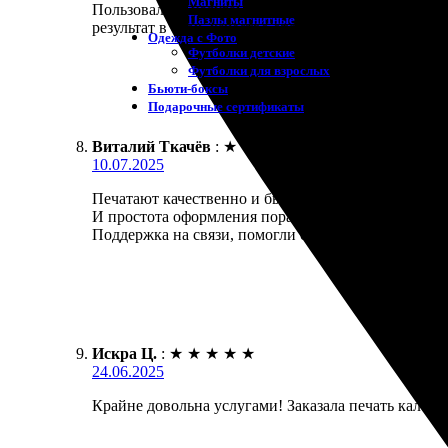
Магниты
Пользовались услугами печати календарей. Оформил
Пазлы магнитные
результат в срок, качество отличное, цвета яркие
Одежда с Фото
Футболки детские
Футболки для взрослых
Бьюти-боксы
Подарочные сертификаты
Виталий Ткачёв
:
★
★
★
★
★
10.07.2025
Печатают качественно и быстро. Заказал календари
И простота оформления порадовала. Удобный сайт,
Поддержка на связи, помогли с вопросами, быстро 
Искра Ц.
:
★
★
★
★
★
24.06.2025
Крайне довольна услугами! Заказала печать календа