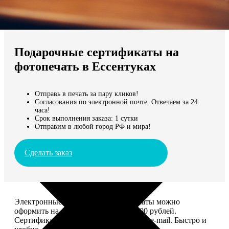
Не нашли Ваш город?
Мы доставляем по всему миру
Подарочные сертификаты на
Продолжить без города
фотопечать в Ессентуках
Отправь в печать за пару кликов!
Согласования по электронной почте. Отвечаем за 24
часа!
Срок выполнения заказа: 1 сутки
Отправим в любой город РФ и мира!
Сделать заказ
Электронные подарочные сертификаты можно
оформить на сумму от 1 000 до 25 000 рублей.
Сертификат вы сможете отправить по e-mail. Быстро и