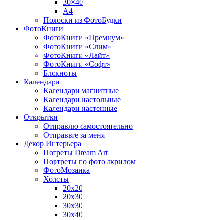
30×40
A4
Полоски из ФотоБудки
ФотоКниги
ФотоКниги «Премиум»
ФотоКниги «Слим»
ФотоКниги «Лайт»
ФотоКниги «Софт»
Блокноты
Календари
Календари магнитные
Календари настольные
Календари настенные
Открытки
Отправлю самостоятельно
Отправьте за меня
Декор Интерьера
Потреты Dream Art
Портреты по фото акрилом
ФотоМозаика
Холсты
20х20
20х30
30х30
30х40