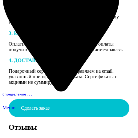
2. МАКЕТ
В процессе подготовки заказа к печати наши
специалисты могут связаться с Вами по указанному
телефону или email для согласования деталей.
3. ИЗГОТОВЛЕНИЕ
Оплатите заказ банковской картой. После оплаты
получите подтверждение на email с описанием заказа.
4. ДОСТАВКА И ОПЛАТА
Подарочный сертификат мы отправляем на email,
указанный при оформлении заказа. Сертификаты с
акциями не суммируются.
Определение...
Меню
Сделать заказ
Отзывы