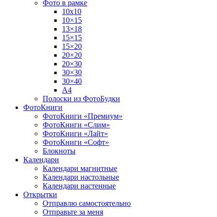
Фото в рамке
10х10
10×15
13×18
15×15
15×20
20×20
20×30
30×30
30×40
A4
Полоски из ФотоБудки
ФотоКниги
ФотоКниги «Премиум»
ФотоКниги «Слим»
ФотоКниги «Лайт»
ФотоКниги «Софт»
Блокноты
Календари
Календари магнитные
Календари настольные
Календари настенные
Открытки
Отправлю самостоятельно
Отправьте за меня