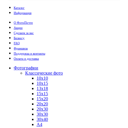
Каталог
Информация
О ФотоПочте
Акции
Сделаем за вас
Бизнесу
FAQ
Франшиза
Поддержка и контакты
Оплата и доставка
Фотографии
Классические фото
10х10
10х15
13х18
15х15
15х20
20х20
20х30
30х30
30х40
А4