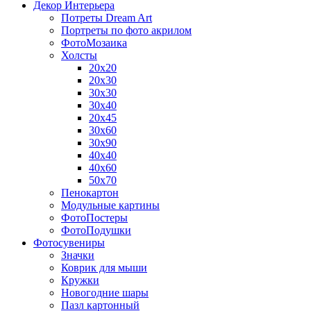
Декор Интерьера
Потреты Dream Art
Портреты по фото акрилом
ФотоМозаика
Холсты
20х20
20х30
30х30
30х40
20х45
30х60
30х90
40х40
40х60
50х70
Пенокартон
Модульные картины
ФотоПостеры
ФотоПодушки
Фотоcувениры
Значки
Коврик для мыши
Кружки
Новогодние шары
Пазл картонный