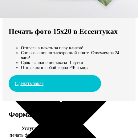
Не нашли Ваш город?
Мы доставляем по всему миру
Печать фото 15х20 в Ессентуках
Продолжить без города
Отправь в печать за пару кликов!
Согласования по электронной почте. Отвечаем за 24
часа!
Срок выполнения заказа: 1 сутки
Отправим в любой город РФ и мира!
Сделать заказ
Форматы и цены
Услуга
Цена, руб.
печать фото 15х20
47