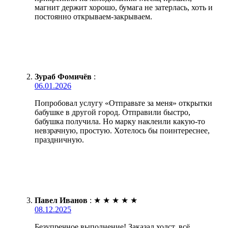
магнит держит хорошо, бумага не затерлась, хоть и
постоянно открываем-закрываем.
Зураб Фомичёв
:
06.01.2026
Попробовал услугу «Отправьте за меня» открытки
бабушке в другой город. Отправили быстро,
бабушка получила. Но марку наклеили какую-то
невзрачную, простую. Хотелось бы поинтереснее,
праздничную.
Павел Иванов
:
★
★
★
★
★
08.12.2025
Безупречное выполнение! Заказал холст, всё