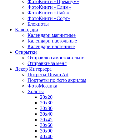
ФотоКниги «Премиум»
ФотоКниги «Слим»
ФотоКниги «Лайт»
ФотоКниги «Софт»
Блокноты
Календари
Календари магнитные
Календари настольные
Календари настенные
Открытки
Отправлю самостоятельно
Отправьте за меня
Декор Интерьера
Потреты Dream Art
Портреты по фото акрилом
ФотоМозаика
Холсты
20х20
20х30
30х30
30х40
20х45
30х60
30х90
40х40