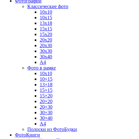
Фотографии
Классические фото
10х10
10х15
13х18
15х15
15х20
20х20
20х30
30х30
30х40
А4
Фото в рамке
10х10
10×15
13×18
15×15
15×20
20×20
20×30
30×30
30×40
A4
Полоски из ФотоБудки
ФотоКниги