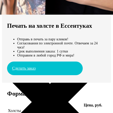
Не нашли Ваш город?
Мы доставляем по всему миру
Печать на холсте в Ессентуках
Продолжить без города
Отправь в печать за пару кликов!
Согласования по электронной почте. Отвечаем за 24
часа!
Срок выполнения заказа: 1 сутки
Отправим в любой город РФ и мира!
Сделать заказ
Форматы и цены
Услуга
Цена, руб.
Холсты