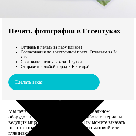
Не нашли Ваш город?
Мы доставляем по всему миру
Печать фотографий в Ессентуках
Продолжить без города
Отправь в печать за пару кликов!
Согласования по электронной почте. Отвечаем за 24
часа!
Срок выполнения заказа: 1 сутки
Отправим в любой город РФ и мира!
Сделать заказ
Мы печатаем фотографии на профессиональном
оборудовании Noritsu, используем в работе материалы
ведущих мировых производителей. Вы можете заказать
печать фотографий разных форматов на матовой или
глянцевой фотобумаге.