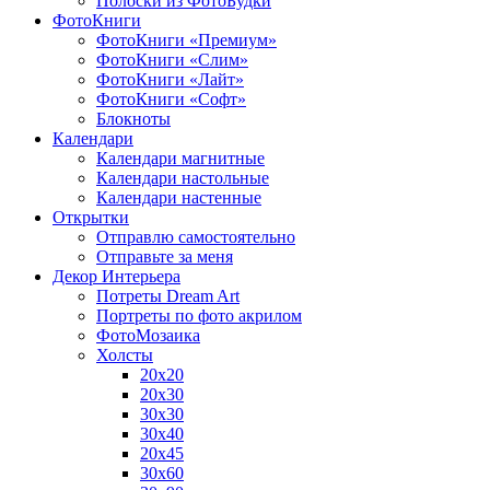
Полоски из ФотоБудки
ФотоКниги
ФотоКниги «Премиум»
ФотоКниги «Слим»
ФотоКниги «Лайт»
ФотоКниги «Софт»
Блокноты
Календари
Календари магнитные
Календари настольные
Календари настенные
Открытки
Отправлю самостоятельно
Отправьте за меня
Декор Интерьера
Потреты Dream Art
Портреты по фото акрилом
ФотоМозаика
Холсты
20х20
20х30
30х30
30х40
20х45
30х60