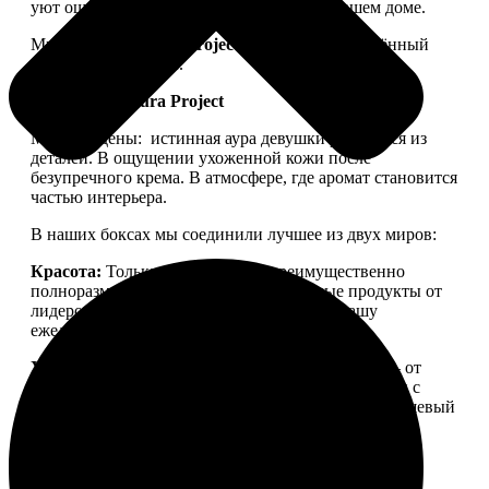
уют ощущался не только в ленте, но и в вашем доме.
Мы запускаем
Aura Project
— проект, посвящённый
осознанной красоте.
Философия Aura Project
Мы убеждены:
истинная аура девушки рождается из
деталей. В ощущении ухоженной кожи после
безупречного крема. В атмосфере, где аромат становится
частью интерьера.
В наших боксах мы соединили лучшее из двух миров:
Красота:
Только качественная, преимущественно
полноразмерная косметика. Проверенные продукты от
лидеров бьюти-рынка, которые войдут в вашу
ежедневную рутину.
Уют:
Детали для дома, создающие настроение — от
свечей для медитации до арома-капсул для стирки с
уникальной парфюмерной молекулой. Тонкий нишевый
аромат, ощущение тепла и пространства, в которое
хочется возвращаться.
Aura Project
— это
персональный ритуал заботы о