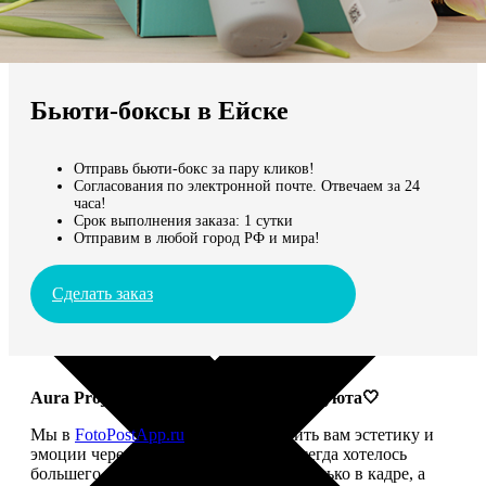
Не нашли Ваш город?
Мы доставляем по всему миру
Бьюти-боксы в Ейске
Продолжить без города
Отправь бьюти-бокс за пару кликов!
Согласования по электронной почте. Отвечаем за 24
часа!
Срок выполнения заказа: 1 сутки
Отправим в любой город РФ и мира!
Сделать заказ
Aura Project: твой ритуал красоты и уюта🤍
Мы в
FotoPostApp.ru
привыкли дарить вам эстетику и
эмоции через фотографии. Но нам всегда хотелось
большего — чтобы красота жила не только в кадре, а