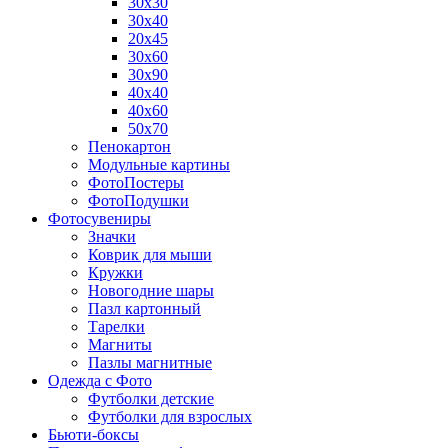
30х30
30х40
20х45
30х60
30х90
40х40
40х60
50х70
Пенокартон
Модульные картины
ФотоПостеры
ФотоПодушки
Фотоcувениры
Значки
Коврик для мыши
Кружки
Новогодние шары
Пазл картонный
Тарелки
Магниты
Пазлы магнитные
Одежда с Фото
Футболки детские
Футболки для взрослых
Бьюти-боксы