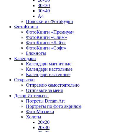
20×30
30×30
30×40
A4
Полоски из ФотоБудки
ФотоКниги
ФотоКниги «Премиум»
ФотоКниги «Слим»
ФотоКниги «Лайт»
ФотоКниги «Софт»
Блокноты
Календари
Календари магнитные
Календари настольные
Календари настенные
Открытки
Отправлю самостоятельно
Отправьте за меня
Декор Интерьера
Потреты Dream Art
Портреты по фото акрилом
ФотоМозаика
Холсты
20х20
20х30