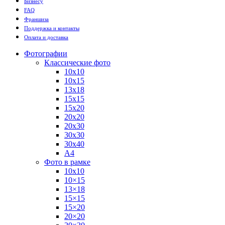
Бизнесу
FAQ
Франшиза
Поддержка и контакты
Оплата и доставка
Фотографии
Классические фото
10х10
10х15
13х18
15х15
15х20
20х20
20х30
30х30
30х40
А4
Фото в рамке
10х10
10×15
13×18
15×15
15×20
20×20