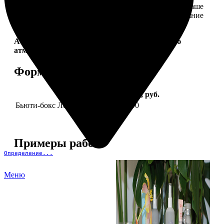
себе. Это коллекция продуктов, которые создадут ваше
идеальное настроение и подчеркнут природное сияние
— как снаружи, так и изнутри.
Aura Project by
FotoPostApp.ru
— создай свою
атмосферу!
Форматы и цены
Услуга
Цена, руб.
Бьюти-бокс Леди Mail "Весна"
2590
Примеры работ
Определение...
Меню