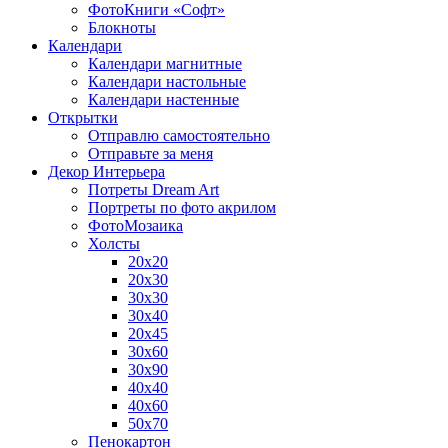
ФотоКниги «Софт»
Блокноты
Календари
Календари магнитные
Календари настольные
Календари настенные
Открытки
Отправлю самостоятельно
Отправьте за меня
Декор Интерьера
Потреты Dream Art
Портреты по фото акрилом
ФотоМозаика
Холсты
20х20
20х30
30х30
30х40
20х45
30х60
30х90
40х40
40х60
50х70
Пенокартон