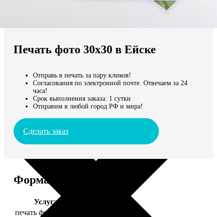
Не нашли Ваш город?
Мы доставляем по всему миру
Печать фото 30х30 в Ейске
Продолжить без города
Отправь в печать за пару кликов!
Согласования по электронной почте. Отвечаем за 24
часа!
Срок выполнения заказа: 1 сутки
Отправим в любой город РФ и мира!
Сделать заказ
Форматы и цены
Услуга
Цена, руб.
печать фото 30х30
179