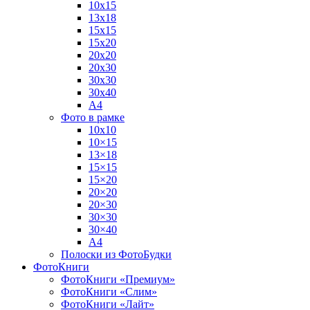
10х15
13х18
15х15
15х20
20х20
20х30
30х30
30х40
А4
Фото в рамке
10х10
10×15
13×18
15×15
15×20
20×20
20×30
30×30
30×40
A4
Полоски из ФотоБудки
ФотоКниги
ФотоКниги «Премиум»
ФотоКниги «Слим»
ФотоКниги «Лайт»