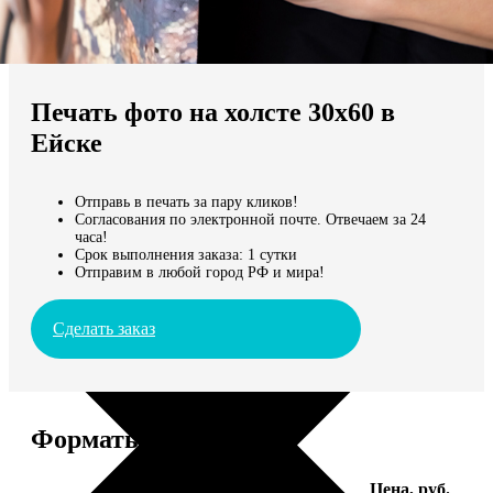
Не нашли Ваш город?
Мы доставляем по всему миру
Печать фото на холсте 30х60 в
Продолжить без города
Ейске
Отправь в печать за пару кликов!
Согласования по электронной почте. Отвечаем за 24
часа!
Срок выполнения заказа: 1 сутки
Отправим в любой город РФ и мира!
Сделать заказ
Форматы и цены
Услуга
Цена, руб.