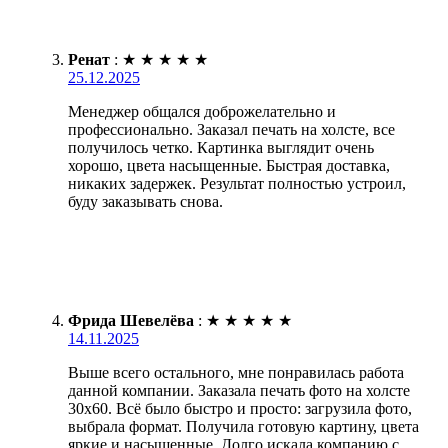
Ренат
:
★
★
★
★
★
25.12.2025
Менеджер общался доброжелательно и
профессионально. Заказал печать на холсте, все
получилось четко. Картинка выглядит очень
хорошо, цвета насыщенные. Быстрая доставка,
никаких задержек. Результат полностью устроил,
буду заказывать снова.
Фрида Шевелёва
:
★
★
★
★
★
14.11.2025
Выше всего остального, мне понравилась работа
данной компании. Заказала печать фото на холсте
30х60. Всё было быстро и просто: загрузила фото,
выбрала формат. Получила готовую картину, цвета
яркие и насыщенные. Долго искала компанию с