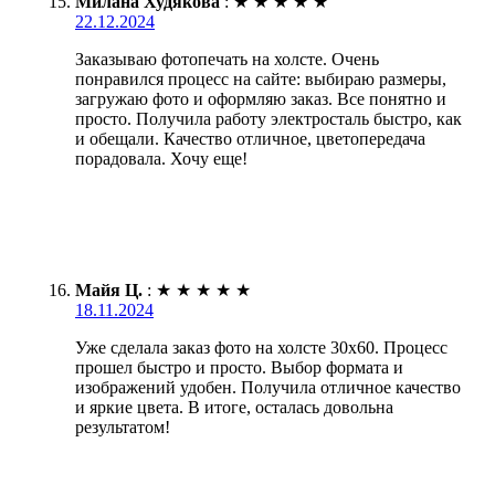
Милана Худякова
:
★
★
★
★
★
22.12.2024
Заказываю фотопечать на холсте. Очень
понравился процесс на сайте: выбираю размеры,
загружаю фото и оформляю заказ. Все понятно и
просто. Получила работу электросталь быстро, как
и обещали. Качество отличное, цветопередача
порадовала. Хочу еще!
Майя Ц.
:
★
★
★
★
★
18.11.2024
Уже сделала заказ фото на холсте 30х60. Процесс
прошел быстро и просто. Выбор формата и
изображений удобен. Получила отличное качество
и яркие цвета. В итоге, осталась довольна
результатом!