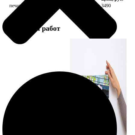
печать фото на холсте 30х60 на подрамнике
3490
Примеры работ