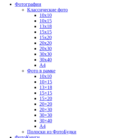
Фотографии
Классические фото
10х10
10х15
13х18
15х15
15х20
20х20
20х30
30х30
30х40
А4
Фото в рамке
10х10
10×15
13×18
15×15
15×20
20×20
20×30
30×30
30×40
A4
Полоски из ФотоБудки
ФотоКниги