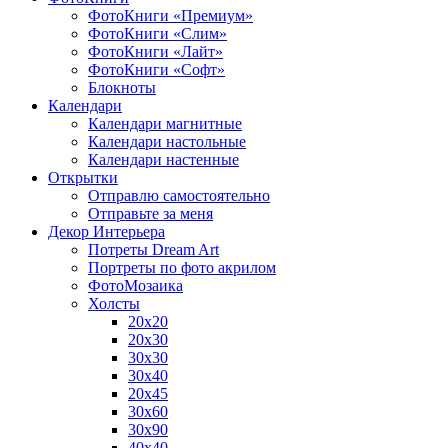
ФотоКниги «Премиум»
ФотоКниги «Слим»
ФотоКниги «Лайт»
ФотоКниги «Софт»
Блокноты
Календари
Календари магнитные
Календари настольные
Календари настенные
Открытки
Отправлю самостоятельно
Отправьте за меня
Декор Интерьера
Потреты Dream Art
Портреты по фото акрилом
ФотоМозаика
Холсты
20х20
20х30
30х30
30х40
20х45
30х60
30х90
40х40