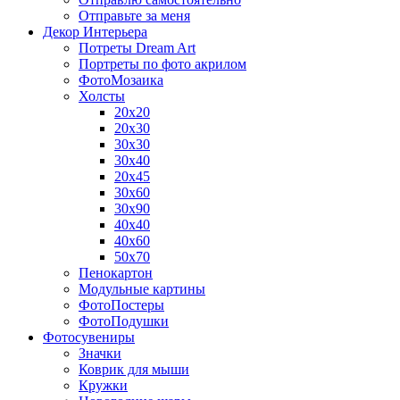
Отправьте за меня
Декор Интерьера
Потреты Dream Art
Портреты по фото акрилом
ФотоМозаика
Холсты
20х20
20х30
30х30
30х40
20х45
30х60
30х90
40х40
40х60
50х70
Пенокартон
Модульные картины
ФотоПостеры
ФотоПодушки
Фотоcувениры
Значки
Коврик для мыши
Кружки