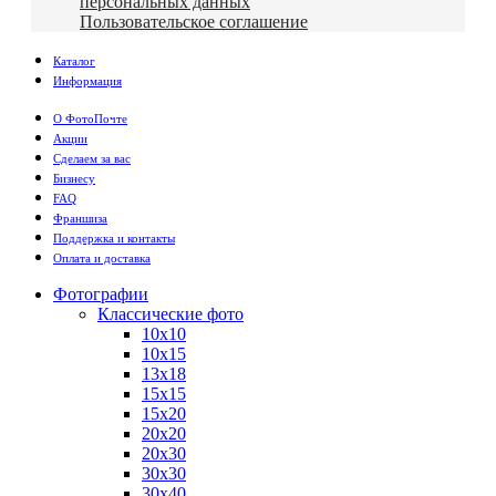
персональных данных
Пользовательское соглашение
Каталог
Информация
О ФотоПочте
Акции
Сделаем за вас
Бизнесу
FAQ
Франшиза
Поддержка и контакты
Оплата и доставка
Фотографии
Классические фото
10х10
10х15
13х18
15х15
15х20
20х20
20х30
30х30
30х40