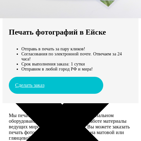
Не нашли Ваш город?
Мы доставляем по всему миру
Печать фотографий в Ейске
Продолжить без города
Отправь в печать за пару кликов!
Согласования по электронной почте. Отвечаем за 24
часа!
Срок выполнения заказа: 1 сутки
Отправим в любой город РФ и мира!
Сделать заказ
Мы печатаем фотографии на профессиональном
оборудовании Noritsu, используем в работе материалы
ведущих мировых производителей. Вы можете заказать
печать фотографий разных форматов на матовой или
глянцевой фотобумаге.