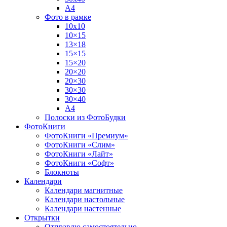
А4
Фото в рамке
10х10
10×15
13×18
15×15
15×20
20×20
20×30
30×30
30×40
A4
Полоски из ФотоБудки
ФотоКниги
ФотоКниги «Премиум»
ФотоКниги «Слим»
ФотоКниги «Лайт»
ФотоКниги «Софт»
Блокноты
Календари
Календари магнитные
Календари настольные
Календари настенные
Открытки
Отправлю самостоятельно