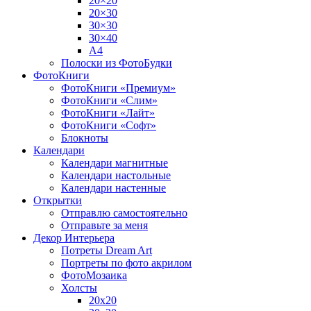
20×20
20×30
30×30
30×40
A4
Полоски из ФотоБудки
ФотоКниги
ФотоКниги «Премиум»
ФотоКниги «Слим»
ФотоКниги «Лайт»
ФотоКниги «Софт»
Блокноты
Календари
Календари магнитные
Календари настольные
Календари настенные
Открытки
Отправлю самостоятельно
Отправьте за меня
Декор Интерьера
Потреты Dream Art
Портреты по фото акрилом
ФотоМозаика
Холсты
20х20