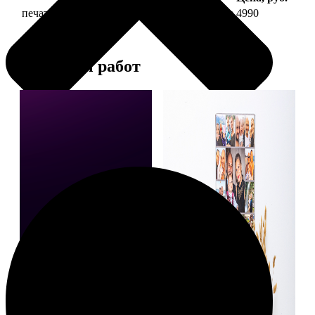
печать фото на холсте 40х60 на подрамнике
4990
Примеры работ