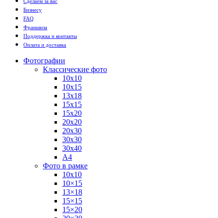
Сделаем за вас
Бизнесу
FAQ
Франшиза
Поддержка и контакты
Оплата и доставка
Фотографии
Классические фото
10х10
10х15
13х18
15х15
15х20
20х20
20х30
30х30
30х40
А4
Фото в рамке
10х10
10×15
13×18
15×15
15×20