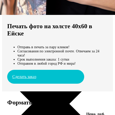
Не нашли Ваш город?
Мы доставляем по всему миру
Печать фото на холсте 40х60 в
Продолжить без города
Ейске
Отправь в печать за пару кликов!
Согласования по электронной почте. Отвечаем за 24
часа!
Срок выполнения заказа: 1 сутки
Отправим в любой город РФ и мира!
Сделать заказ
Форматы и цены
Услуга
Цена, руб.