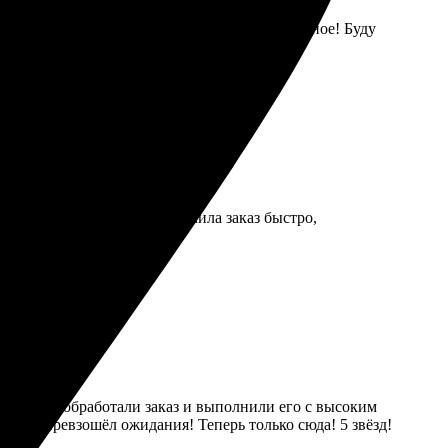
уже забрала в пункте. Качество просто шикарное! Буду
ство просто отличное. Получила заказ быстро,
нь быстро обработали заказ и выполнили его с высоким
ьтат превзошёл ожидания! Теперь только сюда! 5 звёзд!