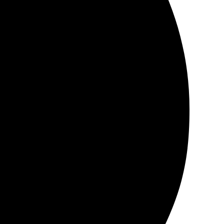
ие заказа, понятный интерфейс. Доставка пришла
 печати отличное, все выглядит прекрасно.
и этой компании – одно удовольствие!