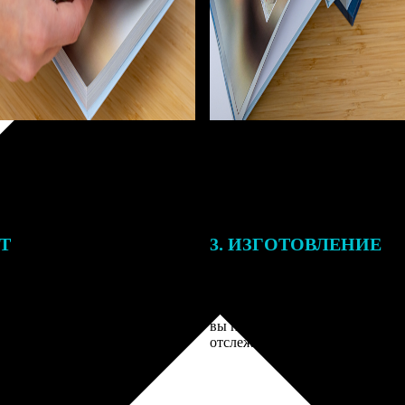
ЕТ
3. ИЗГОТОВЛЕНИЕ
тоимость ФотоКниги зависит
Оплатите заказ банковской кар
ва страниц. В процессе
оплаты получите подтверждение
заказа к печати наши
описанием заказа. Когда отпра
 могут связаться с Вами по
вы получите письмо с трек-но
телефону или email для
отслеживания.
я деталей.