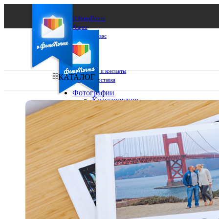
О ФотоПочте
Акции
Сделаем за вас
Бизнесу
FAQ
Франшиза
Поддержка и контакты
КАТАЛОГ
Оплата и доставка
Фотографии
Классические
фото
Ваш город:
10х10
10х15
Ваш регион доставки
13х18
15х15
Выберите из списка:
15х20
20х20
20х30
30х30
30х40
А4
Фото
в