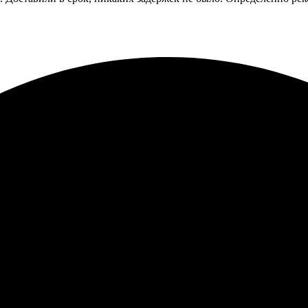
а. На сайте легко разобралась с редактором, все интуитивно по
оставка. Курьер привез фотокнигу вовремя, и я осталась доволь
ом печати. Заказал через сайт, легко все оформил. Доставили бы