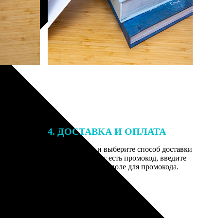
4. ДОСТАВКА И ОПЛАТА
той. После
Введите адрес и выберите способ доставки
 на email с
заказа. Если у вас есть промокод, введите
вим заказ
его в специальное поле для промокода.
мером для