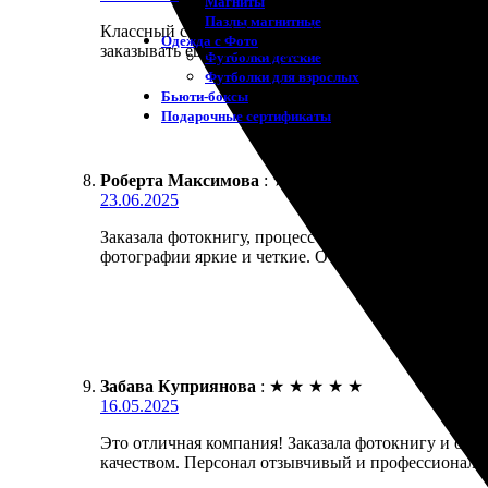
Магниты
Пазлы магнитные
Классный сервис! Заказала фотокнигу, всё прошло 
Одежда с Фото
заказывать ещё, рекомендую всем!
Футболки детские
Футболки для взрослых
Бьюти-боксы
Подарочные сертификаты
Роберта Максимова
:
★
★
★
★
★
23.06.2025
Заказала фотокнигу, процесс был легким. Определи
фотографии яркие и четкие. Очень довольна результ
Забава Куприянова
:
★
★
★
★
★
16.05.2025
Это отличная компания! Заказала фотокнигу и оста
качеством. Персонал отзывчивый и профессиональн