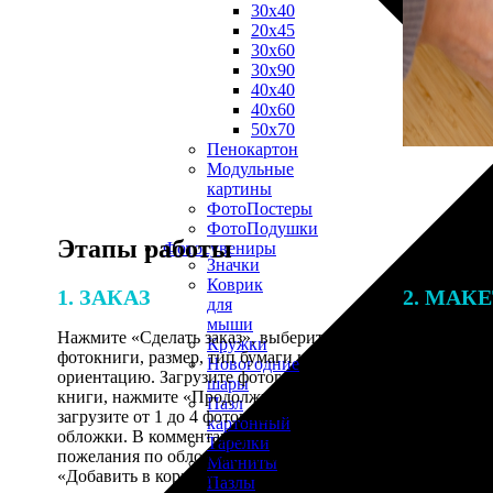
30х40
20х45
30х60
30х90
40х40
40х60
50х70
Пенокартон
Модульные
картины
ФотоПостеры
ФотоПодушки
Этапы работы
Фотоcувениры
Значки
Коврик
1. ЗАКАЗ
2. МАК
для
мыши
Нажмите «Сделать заказ», выберите тип
Итоговая с
Кружки
фотокниги, размер, тип бумаги и
от количест
Новогодние
ориентацию. Загрузите фотографии для
подготовки 
шары
книги, нажмите «Продолжить» и
специалисты
Пазл
загрузите от 1 до 4 фотографий для
указанному 
картонный
обложки. В комментарии оставьте свои
согласовани
Тарелки
пожелания по обложке, нажмите
Магниты
«Добавить в корзину».
Пазлы