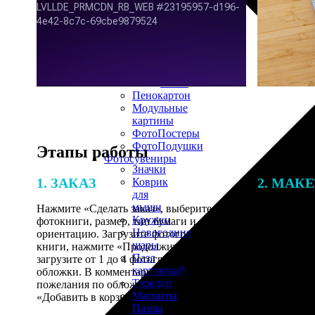
30х40
20х45
30х60
30х90
40х40
40х60
50х70
Пенокартон
Модульные
картины
ФотоПостеры
ФотоПодушки
Этапы работы
Фотоcувениры
Значки
1. ЗАКАЗ
2. МАК
Коврик
для
мыши
Нажмите «Сделать заказ», выберите тип
Итоговая с
Кружки
фотокниги, размер, тип бумаги и
от количест
Новогодние
ориентацию. Загрузите фотографии для
подготовки 
шары
книги, нажмите «Продолжить» и
специалисты
Пазл
загрузите от 1 до 4 фотографий для
указанному 
картонный
обложки. В комментарии оставьте свои
согласовани
Тарелки
пожелания по обложке, нажмите
Магниты
«Добавить в корзину».
Пазлы