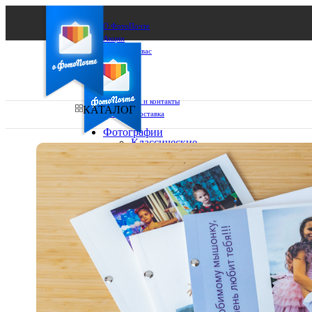
О ФотоПочте
Акции
Сделаем за вас
Бизнесу
FAQ
Франшиза
Поддержка и контакты
КАТАЛОГ
Оплата и доставка
Фотографии
Классические
фото
Ваш город:
10х10
10х15
Ваш регион доставки
13х18
15х15
Выберите из списка:
15х20
20х20
20х30
30х30
30х40
А4
Фото
в