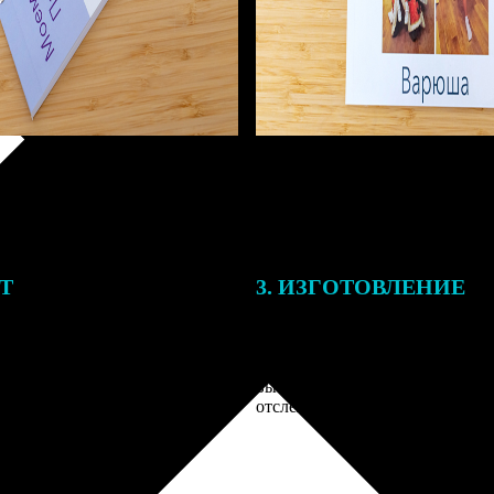
ЕТ
3. ИЗГОТОВЛЕНИЕ
тоимость ФотоКниги зависит
Оплатите заказ банковской кар
ва страниц. В процессе
оплаты получите подтверждение
заказа к печати наши
описанием заказа. Когда отпра
 могут связаться с Вами по
вы получите письмо с трек-но
телефону или email для
отслеживания.
я деталей.