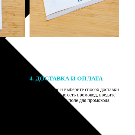
4. ДОСТАВКА И ОПЛАТА
той. После
Введите адрес и выберите способ доставки
 на email с
заказа. Если у вас есть промокод, введите
вим заказ
его в специальное поле для промокода.
мером для