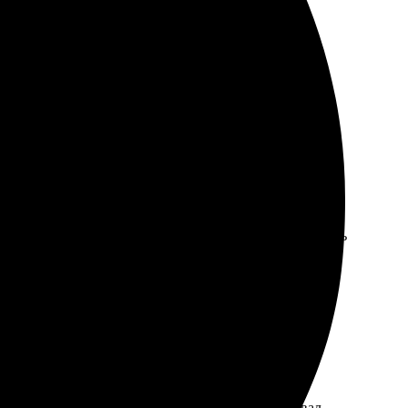
я заказа. Результат превзошёл ожидания — книга
образие тем для дизайна. Оформление заказа оказалось
ет качество печати. Процесс оформления не вызвал