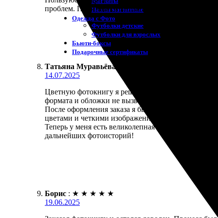
Магниты
проблем. Приятный и внимательный персонал. Оста
Пазлы магнитные
Одежда с Фото
Футболки детские
Футболки для взрослых
Бьюти-боксы
Подарочные сертификаты
Татьяна Муравьёва
:
★
★
★
★
★
14.07.2025
Цветную фотокнигу я решила сделать для запечатл
формата и обложки не вызвал затруднений, а загру
После оформления заказа я была приятно удивлена 
цветами и четкими изображениями. Всё это стало 
Теперь у меня есть великолепная возможность внов
дальнейших фотоисторий!
Борис
:
★
★
★
★
★
19.06.2025