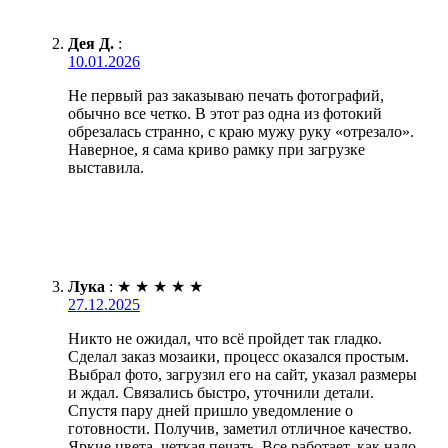
Дея Д.
:
10.01.2026
Не первый раз заказываю печать фотографий,
обычно все четко. В этот раз одна из фотокий
обрезалась странно, с краю мужу руку «отрезало».
Наверное, я сама криво рамку при загрузке
выставила.
Лука
:
★
★
★
★
★
27.12.2025
Никто не ожидал, что всё пройдет так гладко.
Сделал заказ мозаики, процесс оказался простым.
Выбрал фото, загрузил его на сайт, указал размеры
и ждал. Связались быстро, уточнили детали.
Спустя пару дней пришло уведомление о
готовности. Получив, заметил отличное качество.
Яркие цвета, четкая печать. Все работает, как надо.