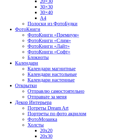
20×30
30×30
30×40
A4
Полоски из ФотоБудки
ФотоКниги
ФотоКниги «Премиум»
ФотоКниги «Слим»
ФотоКниги «Лайт»
ФотоКниги «Софт»
Блокноты
Календари
Календари магнитные
Календари настольные
Календари настенные
Открытки
Отправлю самостоятельно
Отправьте за меня
Декор Интерьера
Потреты Dream Art
Портреты по фото акрилом
ФотоМозаика
Холсты
20х20
20х30