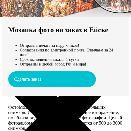
Не нашли Ваш город?
Мы доставляем по всему миру
Мозаика фото на заказ в Ейске
Продолжить без города
Отправь в печать за пару кликов!
Согласования по электронной почте. Отвечаем за 24
часа!
Срок выполнения заказа: 1 сутки
Отправим в любой город РФ и мира!
Сделать заказ
ФотоМозаика – это картина из сотен небольших
снимков. Издалека смотрится как единое изображение,
но вблизи видно, что это отдельные фотографии. Целый
фотоальбом в одной картине: помещается от 500 до 3000
снимков.