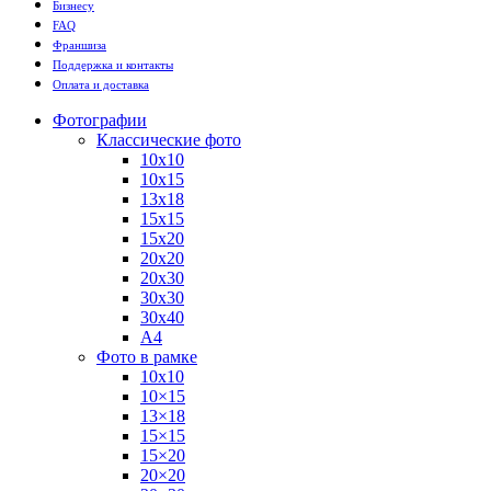
Бизнесу
FAQ
Франшиза
Поддержка и контакты
Оплата и доставка
Фотографии
Классические фото
10х10
10х15
13х18
15х15
15х20
20х20
20х30
30х30
30х40
А4
Фото в рамке
10х10
10×15
13×18
15×15
15×20
20×20