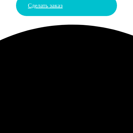
Сделать заказ
стры. Сделали с хорошей скидкой за объём, упаковали в коробку
о формата. 1000 деталей, собирали всем офисом. Картон гнется 