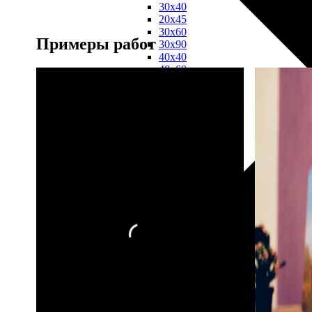
30х40
20х45
30х60
Примеры работ
30х90
40х40
40х60
50х70
Пенокартон
Модульные
картины
ФотоПостеры
ФотоПодушки
Фотоcувениры
Значки
Коврик
для
мыши
Кружки
Новогодние
шары
Пазл
картонный
Тарелки
Магниты
Пазлы