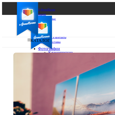
О ФотоПочте
Акции
Сделаем за вас
Бизнесу
FAQ
Франшиза
Поддержка и контакты
КАТАЛОГ
Оплата и доставка
Фотографии
Классические
фото
Ваш город:
10х10
10х15
Ваш регион доставки
13х18
15х15
Выберите из списка:
15х20
20х20
20х30
30х30
30х40
А4
Фото
в