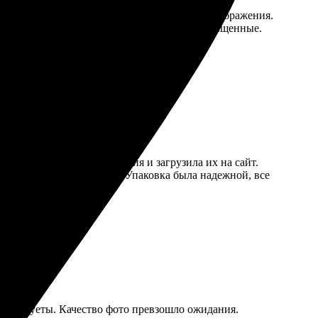
о. Быстро выбрал нужный размер, загрузил изображения.
расота работ впечатляет, цвета яркие и насыщенные.
выбрала нужные изображения и загрузила их на сайт.
ередали цвета и детали. Упаковка была надежной, все
ишней суеты. Качество фото превзошло ожидания.