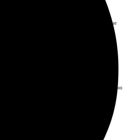
л размер и оформил заказ. Результат порадовал: яркие
 обязательно вернусь снова!
ы и загрузил свои изображения, быстро получил макет.
во печати отлично, цвета яркие, детали четкие. Приятно