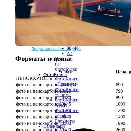
рамке
10х10
10×15
13×18
15×15
15×20
20×20
20×30
Не нашли Ваш город?
Мы доставляем по всему миру
30×30
30×40
Продолжить без города
A4
Форматы и цены
Полоски
из
ФотоБудки
Услуга
Цена, р
ФотоКниги
ПЕНОКАРТОН
ФотоКниги
«Премиум»
фото на пенокартоне 20х15
690
ФотоКниги
фото на пенокартоне 20х20
790
«Слим»
фото на пенокартоне 20х30
890
ФотоКниги
фото на пенокартоне 20х45
1090
«Лайт»
фото на пенокартоне 30х30
1290
ФотоКниги
«Софт»
фото на пенокартоне 30х40
1490
Блокноты
фото на пенокартоне 30х60
1990
Календари
фото на пенокартоне 30х90
2690
Календари