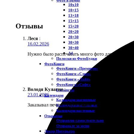
Фото в рамке
10х10
10×15
13×18
15×15
Отзывы
15×20
20×20
20×30
Леся
:
30×30
16.02.2026
30×40
A4
Нужно было распечатать много фото для свадьбы се
Полоски из ФотоБудки
ФотоКниги
ФотоКниги «Премиум»
ФотоКниги «Слим»
ФотоКниги «Лайт»
ФотоКниги «Софт»
Володя Кулагин
:
Блокноты
23.01.2026
Календари
Календари магнитные
Заказывал печать фото на пазле картонном большог
Календари настольные
Календари настенные
Открытки
Отправлю самостоятельно
Отправьте за меня
Декор Интерьера