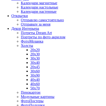
Календари магнитные
Календари настольные
Календари настенные
Открытки
Отправлю самостоятельно
Отправьте за меня
Декор Интерьера
Потреты Dream Art
Портреты по фото акрилом
ФотоМозаика
Холсты
20х20
20х30
30х30
30х40
20х45
30х60
30х90
40х40
40х60
50х70
Пенокартон
Модульные картины
ФотоПостеры
ФотоПодушки