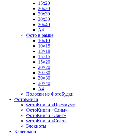
15х20
20х20
20х30
30х30
30х40
А4
Фото в рамке
10х10
10×15
13×18
15×15
15×20
20×20
20×30
30×30
30×40
A4
Полоски из ФотоБудки
ФотоКниги
ФотоКниги «Премиум»
ФотоКниги «Слим»
ФотоКниги «Лайт»
ФотоКниги «Софт»
Блокноты
Календари