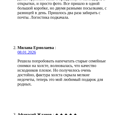
открытки, и просто фото. Все пришло в одной
большой коробке, но двумя разными посылками, с
разницей в день. Пришлось два раза забирать с
почты. Логистика подкачала.
Милана Ермолаева
:
08.01.2026
Решила попробовать напечатать старые семейные
снимки на холсте, волновалась, что качество
исходников плохое. Но получилось очень
достойно, фактура холста скрыла мелкие
недочеты, теперь это мой любимый подарок для
родных.
Афанасий Жданов
:
★
★
★
★
★