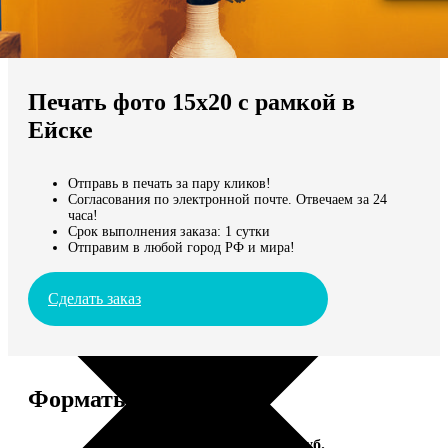
Не нашли Ваш город?
Мы доставляем по всему миру
Печать фото 15х20 с рамкой в
Продолжить без города
Ейске
Отправь в печать за пару кликов!
Согласования по электронной почте. Отвечаем за 24
часа!
Срок выполнения заказа: 1 сутки
Отправим в любой город РФ и мира!
Сделать заказ
Форматы и цены
Услуга
Цена, руб.