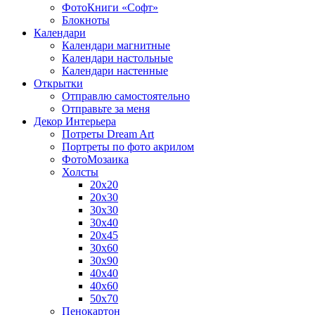
ФотоКниги «Софт»
Блокноты
Календари
Календари магнитные
Календари настольные
Календари настенные
Открытки
Отправлю самостоятельно
Отправьте за меня
Декор Интерьера
Потреты Dream Art
Портреты по фото акрилом
ФотоМозаика
Холсты
20х20
20х30
30х30
30х40
20х45
30х60
30х90
40х40
40х60
50х70
Пенокартон