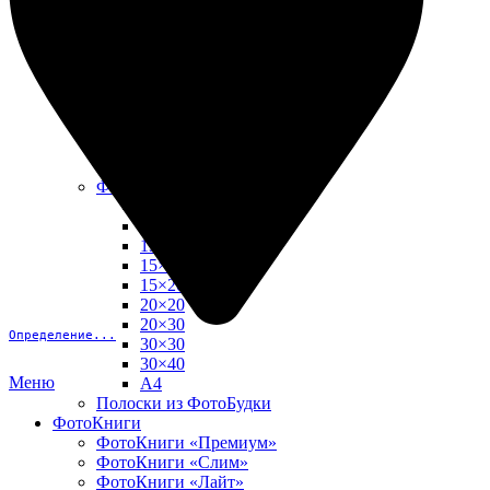
10х15
13х18
15х15
15х20
20х20
20х30
30х30
30х40
А4
Фото в рамке
10х10
10×15
13×18
15×15
15×20
20×20
20×30
Определение...
30×30
30×40
Меню
A4
Полоски из ФотоБудки
ФотоКниги
ФотоКниги «Премиум»
ФотоКниги «Слим»
ФотоКниги «Лайт»