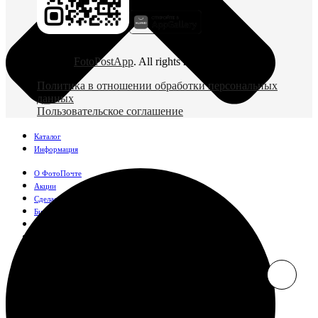
© 2026
FotoPostApp
. All rights reserved
Политика в отношении обработки персональных
данных
Пользовательское соглашение
Каталог
Информация
О ФотоПочте
Акции
Сделаем за вас
Бизнесу
FAQ
Франшиза
Поддержка и контакты
Оплата и доставка
Фотографии
Классические фото
10х10