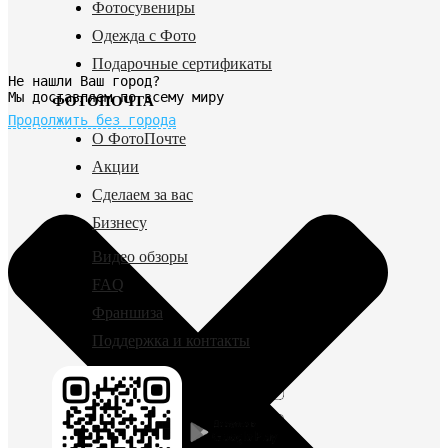
Фотосувениры
Одежда с Фото
Подарочные сертификаты
Не нашли Ваш город?
Мы доставляем по всему миру
ФОТОПОЧТА
Продолжить без города
О ФотоПочте
Акции
Сделаем за вас
Бизнесу
Видео обзоры
FAQ
Франшиза
Поддержка и контакты