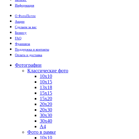
Информация
О ФотоПочте
Акции
Сделаем за вас
Бизнесу
FAQ
Франшиза
Поддержка и контакты
Оплата и доставка
Фотографии
Классические фото
10х10
10х15
13х18
15х15
15х20
20х20
20х30
30х30
30х40
А4
Фото в рамке
10х10