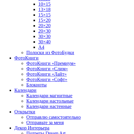
10×15
13×18
15×15
15×20
20×20
20×30
30×30
30×40
A4
Полоски из ФотоБудки
ФотоКниги
ФотоКниги «Премиум»
ФотоКниги «Слим»
ФотоКниги «Лайт»
ФотоКниги «Софт»
Блокноты
Календари
Календари магнитные
Календари настольные
Календари настенные
Открытки
Отправлю самостоятельно
Отправьте за меня
Декор Интерьера
Потреты Dream Art