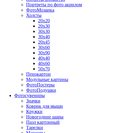
Портреты по фото акрилом
ФотоМозаика
Холсты
20х20
20х30
30х30
30х40
20х45
30х60
30х90
40х40
40х60
50х70
Пенокартон
Модульные картины
ФотоПостеры
ФотоПодушки
Фотоcувениры
Значки
Коврик для мыши
Кружки
Новогодние шары
Пазл картонный
Тарелки
Магниты