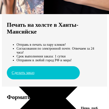
Не нашли Ваш город?
Мы доставляем по всему миру
Печать на холсте в Ханты-
Продолжить без города
Мансийске
Отправь в печать за пару кликов!
Согласования по электронной почте. Отвечаем за 24
часа!
Срок выполнения заказа: 1 сутки
Отправим в любой город РФ и мира!
Сделать заказ
Форматы и цены
Услуга
Цена, руб.