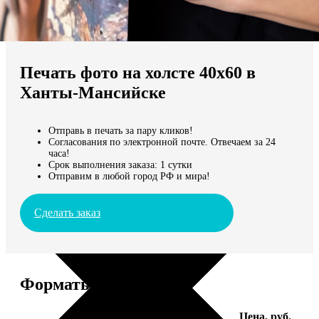
Не нашли Ваш город?
Мы доставляем по всему миру
Печать фото на холсте 40х60 в
Продолжить без города
Ханты-Мансийске
Отправь в печать за пару кликов!
Согласования по электронной почте. Отвечаем за 24
часа!
Срок выполнения заказа: 1 сутки
Отправим в любой город РФ и мира!
Сделать заказ
Форматы и цены
Услуга
Цена, руб.