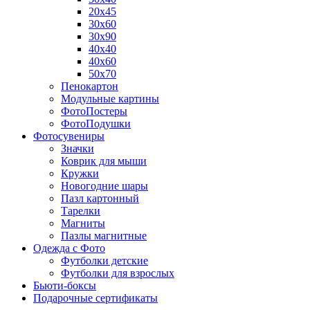
20х45
30х60
30х90
40х40
40х60
50х70
Пенокартон
Модульные картины
ФотоПостеры
ФотоПодушки
Фотоcувениры
Значки
Коврик для мыши
Кружки
Новогодние шары
Пазл картонный
Тарелки
Магниты
Пазлы магнитные
Одежда с Фото
Футболки детские
Футболки для взрослых
Бьюти-боксы
Подарочные сертификаты