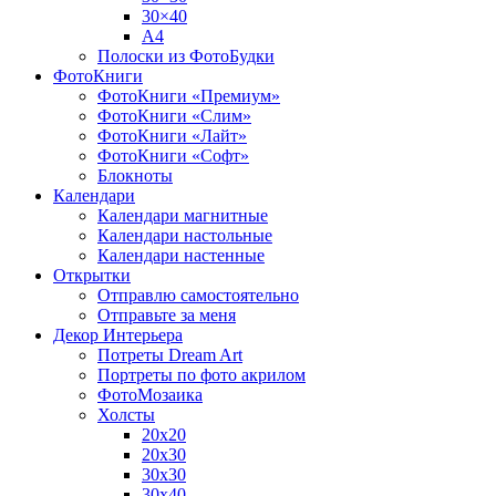
30×40
A4
Полоски из ФотоБудки
ФотоКниги
ФотоКниги «Премиум»
ФотоКниги «Слим»
ФотоКниги «Лайт»
ФотоКниги «Софт»
Блокноты
Календари
Календари магнитные
Календари настольные
Календари настенные
Открытки
Отправлю самостоятельно
Отправьте за меня
Декор Интерьера
Потреты Dream Art
Портреты по фото акрилом
ФотоМозаика
Холсты
20х20
20х30
30х30
30х40