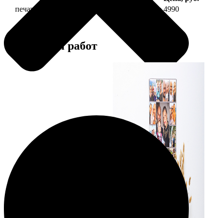
печать фото на холсте 40х60 на подрамнике
4990
Примеры работ