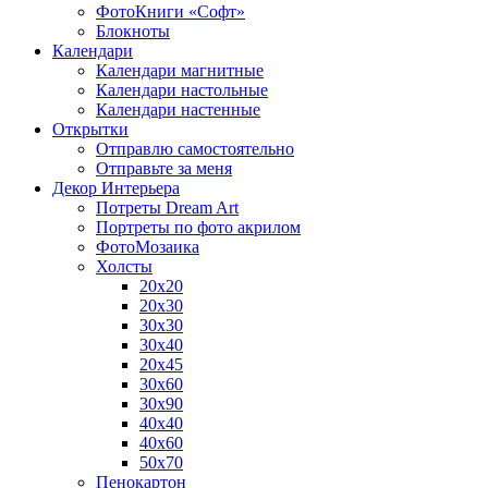
ФотоКниги «Софт»
Блокноты
Календари
Календари магнитные
Календари настольные
Календари настенные
Открытки
Отправлю самостоятельно
Отправьте за меня
Декор Интерьера
Потреты Dream Art
Портреты по фото акрилом
ФотоМозаика
Холсты
20х20
20х30
30х30
30х40
20х45
30х60
30х90
40х40
40х60
50х70
Пенокартон