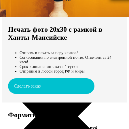
Не нашли Ваш город?
Мы доставляем по всему миру
Печать фото 20х30 с рамкой в
Продолжить без города
Ханты-Мансийске
Отправь в печать за пару кликов!
Согласования по электронной почте. Отвечаем за 24
часа!
Срок выполнения заказа: 1 сутки
Отправим в любой город РФ и мира!
Сделать заказ
Форматы и цены
Услуга
Цена, руб.