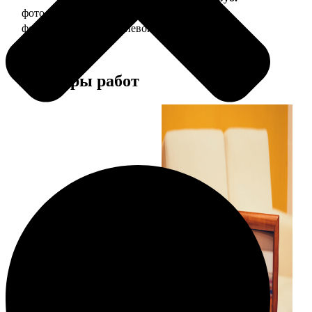
фото 20х30 в деревянной рамке
990
фото 20х30 в алюминиевой рамке
2490
Примеры работ