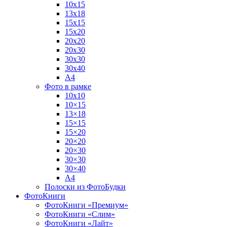
10х15
13х18
15х15
15х20
20х20
20х30
30х30
30х40
А4
Фото в рамке
10х10
10×15
13×18
15×15
15×20
20×20
20×30
30×30
30×40
A4
Полоски из ФотоБудки
ФотоКниги
ФотоКниги «Премиум»
ФотоКниги «Слим»
ФотоКниги «Лайт»