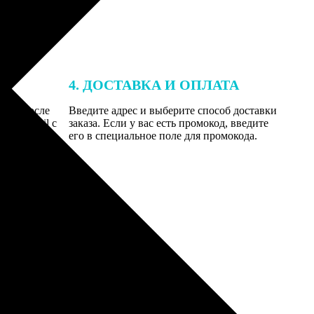
4. ДОСТАВКА И ОПЛАТА
той. После
Введите адрес и выберите способ доставки
 на email с
заказа. Если у вас есть промокод, введите
вим заказ
его в специальное поле для промокода.
мером для