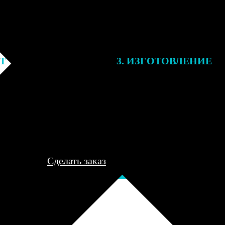
ЕТ
3. ИЗГОТОВЛЕНИЕ
подготовки заказа к печати
Оплатите заказ банковской кар
алисты могут связаться с Вами
оплаты получите подтверждение
му телефону или email для
описанием заказа. Когда отпра
я деталей.
вы получите письмо с трек-но
отслеживания.
Сделать заказ