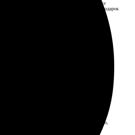
ета яркие и насыщенные. Заказала через сайт, все
й царапины. Рекомендую всем, кто хочет сделать подарок
нные. Доставка тоже порадовала, всё аккуратно
не занял много времени. Просто выбрала фотографию,
ия теперь не только мои яркие воспоминания, но и