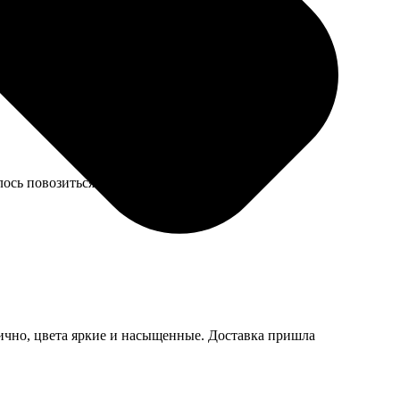
деть. Сами фото, конечно, четкие.
ось повозиться. А так эффектно.
лично, цвета яркие и насыщенные. Доставка пришла