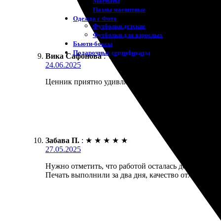
Магниты
Пазлы магнитные
Одежда с Фото
Футболки детские
Футболки для взрослых
Бьюти-боксы
Подарочные сертификаты
Вика Сафонова
:
★
★
★
★
★
24.06.2025
Ценник приятно удивляет. Заказала картину на хол
Забава П.
:
★
★
★
★
★
27.05.2025
Нужно отметить, что работой осталась довольна. За
Печать выполнили за два дня, качество отличное. 