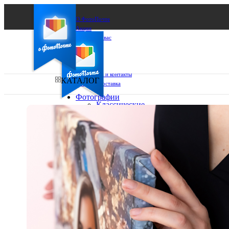
О ФотоПочте
Акции
Сделаем за вас
Бизнесу
FAQ
Франшиза
Поддержка и контакты
КАТАЛОГ
Оплата и доставка
Фотографии
Классические
фото
Ваш город:
10х10
10х15
Ваш регион доставки
13х18
15х15
Выберите из списка:
15х20
20х20
20х30
30х30
30х40
А4
Фото
в