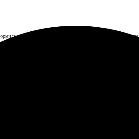
оформила заказ. Качество картинки просто потрясающее! Доставк
облем. Качество впечатляет, цвета яркие. Оплатила, через нескол