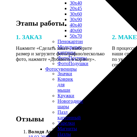
30х40
20х45
30х60
30х90
Этапы работы
40х40
40х60
50х70
1. ЗАКАЗ
2. МАК
Пенокартон
Модульные
Нажмите «Сделать заказ», выберите
В процессе 
картины
размер и загрузите фотографию/несколько
наши специ
ФотоПостеры
фото, нажмите «Добавить в корзину».
по указанно
ФотоПодушки
согласовани
Фотоcувениры
Значки
Коврик
для
мыши
Кружки
Новогодние
шары
Пазл
Отзывы
картонный
Тарелки
Магниты
Володя Артамонов
:
Пазлы