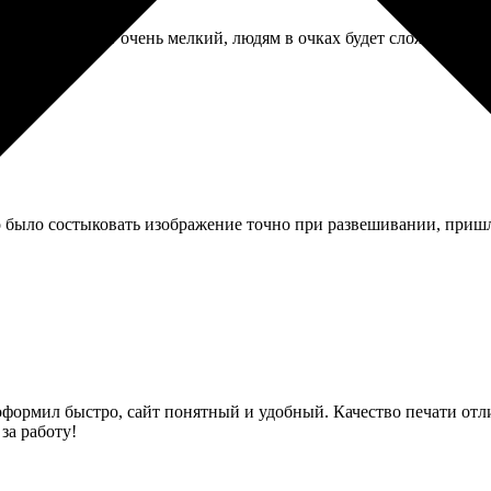
но шрифт дат очень мелкий, людям в очках будет сложно разгля
о было состыковать изображение точно при развешивании, пришл
 оформил быстро, сайт понятный и удобный. Качество печати от
за работу!