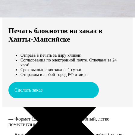
Не нашли Ваш город?
Мы доставляем по всему миру
Печать блокнотов на заказ в
Продолжить без города
Ханты-Мансийске
Отправь в печать за пару кликов!
Согласования по электронной почте. Отвечаем за 24
часа!
Срок выполнения заказа: 1 сутки
Отправим в любой город РФ и мира!
Сделать заказ
— Формат 15*20. Компактный и удобный, легко
поместится в сумку или рюкзак.
— Внутри 100 страниц в клетку или в линейку (на ваш