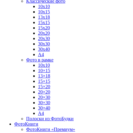
Классические фото
10х10
10х15
13х18
15х15
15х20
20х20
20х30
30х30
30х40
А4
Фото в рамке
10х10
10×15
13×18
15×15
15×20
20×20
20×30
30×30
30×40
A4
Полоски из ФотоБудки
ФотоКниги
ФотоКниги «Премиум»