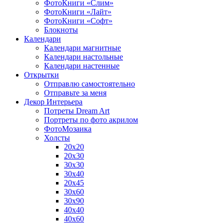
ФотоКниги «Слим»
ФотоКниги «Лайт»
ФотоКниги «Софт»
Блокноты
Календари
Календари магнитные
Календари настольные
Календари настенные
Открытки
Отправлю самостоятельно
Отправьте за меня
Декор Интерьера
Потреты Dream Art
Портреты по фото акрилом
ФотоМозаика
Холсты
20х20
20х30
30х30
30х40
20х45
30х60
30х90
40х40
40х60