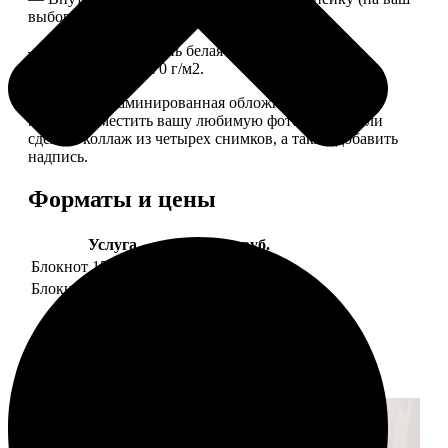
выбор), скрепленных сбоку скобой.
— Приятная на ощупь белая сатиновая бумага
плотностью 150-170 г/м2.
— Плотная ламинированная обложка. На обложке
можно разместить вашу любимую фотографию или
сделать коллаж из четырех снимков, а также добавить
надпись.
Форматы и цены
Услуга
Цена, руб.
Блокнот 15х20 клетка
990
Блокнот 15х20 линейка
990
Примеры работ