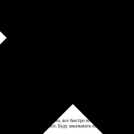
, получилось здорово, детали хорошо стыкуются. Картинка чуть-ч
! Процесс заказа оказался простым и интуитивно понятным. Бы
ати на высоте, материалы приятные на ощупь. Теперь радуюсь с
ыши на сайте. Очень удобно, все быстро нашли. Качество печати
ала. Теперь уютно в офисе. Буду заказывать ещё!