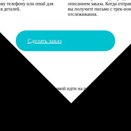
му телефону или email для
описанием заказа. Когда отпра
я деталей.
вы получите письмо с трек-но
отслеживания.
Сделать заказ
то очень удобно, не надо самой идти на почту. Бабушка позвонил