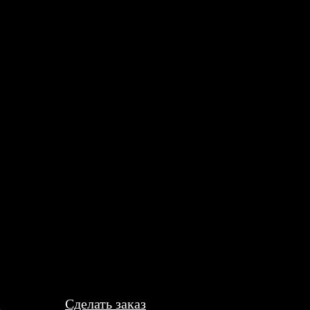
сделали быстро и легко. Чёткие инструкции по оформлению, всё 
ики для мыши. Процесс оформления прост и интуитивен. Пришло 
Сделать заказ