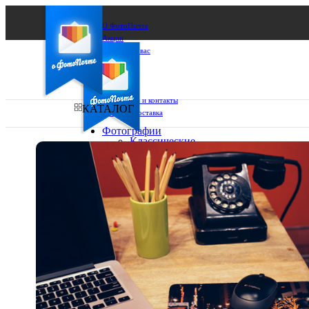
О ФотоПочте
Акции
Сделаем за вас
Бизнесу
FAQ
Франшиза
Поддержка и контакты
КАТАЛОГ
Оплата и доставка
Фотографии
Классические
фото
Ваш город:
10х10
10х15
Ваш регион доставки
13х18
15х15
Выберите из списка:
15х20
20х20
20х30
30х30
30х40
А4
Фото
в