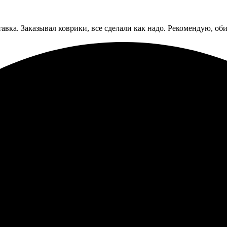
тавка. Заказывал коврики, все сделали как надо. Рекомендую, об
 заказ. Работают быстро и профессионально, приятно удивило. 
врики для мыши, процесс прошел быстро и без проблем. Качеств