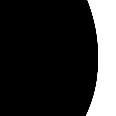
елал макет, оплатил, ждал немного. Доставка вовремя,
льные вещи.
о отличное, доставка быстрая, коврики обрадовали.