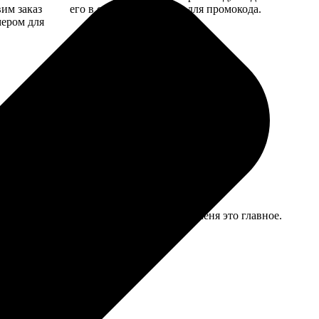
вим заказ
его в специальное поле для промокода.
мером для
а, сказала что получила, все цело. Для меня это главное.