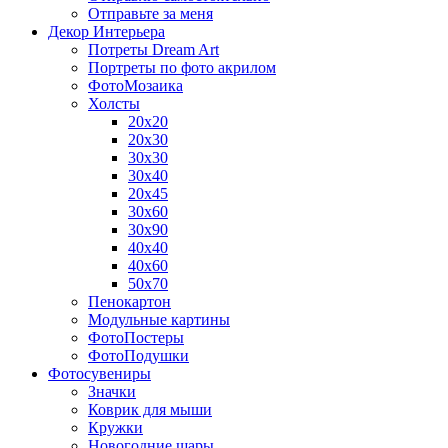
Отправьте за меня
Декор Интерьера
Потреты Dream Art
Портреты по фото акрилом
ФотоМозаика
Холсты
20х20
20х30
30х30
30х40
20х45
30х60
30х90
40х40
40х60
50х70
Пенокартон
Модульные картины
ФотоПостеры
ФотоПодушки
Фотоcувениры
Значки
Коврик для мыши
Кружки
Новогодние шары