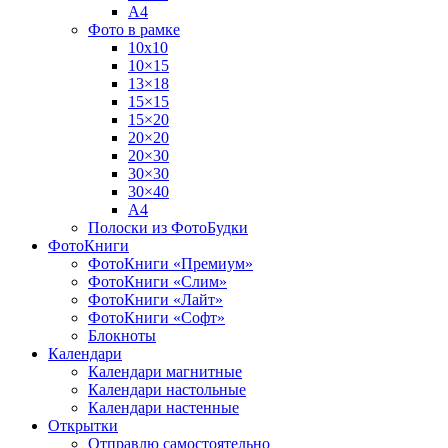
А4
Фото в рамке
10х10
10×15
13×18
15×15
15×20
20×20
20×30
30×30
30×40
A4
Полоски из ФотоБудки
ФотоКниги
ФотоКниги «Премиум»
ФотоКниги «Слим»
ФотоКниги «Лайт»
ФотоКниги «Софт»
Блокноты
Календари
Календари магнитные
Календари настольные
Календари настенные
Открытки
Отправлю самостоятельно