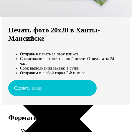
Не нашли Ваш город?
Мы доставляем по всему миру
Печать фото 20х20 в Ханты-
Продолжить без города
Мансийске
Отправь в печать за пару кликов!
Согласования по электронной почте. Отвечаем за 24
часа!
Срок выполнения заказа: 1 сутки
Отправим в любой город РФ и мира!
Сделать заказ
Форматы и цены
Услуга
Цена, руб.