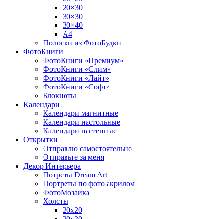
20×30
30×30
30×40
A4
Полоски из ФотоБудки
ФотоКниги
ФотоКниги «Премиум»
ФотоКниги «Слим»
ФотоКниги «Лайт»
ФотоКниги «Софт»
Блокноты
Календари
Календари магнитные
Календари настольные
Календари настенные
Открытки
Отправлю самостоятельно
Отправьте за меня
Декор Интерьера
Потреты Dream Art
Портреты по фото акрилом
ФотоМозаика
Холсты
20х20
20х30