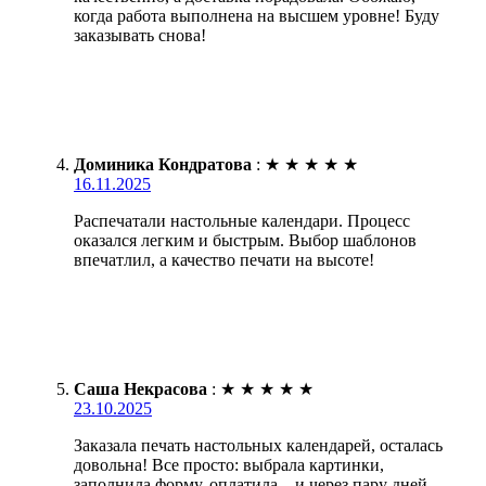
когда работа выполнена на высшем уровне! Буду
заказывать снова!
Доминика Кондратова
:
★
★
★
★
★
16.11.2025
Распечатали настольные календари. Процесс
оказался легким и быстрым. Выбор шаблонов
впечатлил, а качество печати на высоте!
Саша Некрасова
:
★
★
★
★
★
23.10.2025
Заказала печать настольных календарей, осталась
довольна! Все просто: выбрала картинки,
заполнила форму, оплатила – и через пару дней