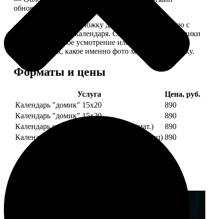
обновляем каждый год.
— В кружочек на обложку добавляем фотографию с
одной из страниц календаря. Снимок наши сотрудники
выбирают на свое усмотрение или пишите в
комментариях, какое именно фото хотите на обложку.
Форматы и цены
Услуга
Цена, руб.
Календарь "домик" 15х20
890
Календарь "домик" 15х20
890
Календарь настольный А5 210х148 (мат.)
890
Календарь настольный А5 210х148 (глянец)
890
Примеры работ