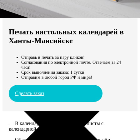
Не нашли Ваш город?
Мы доставляем по всему миру
Печать настольных календарей в
Продолжить без города
Ханты-Мансийске
Отправь в печать за пару кликов!
Согласования по электронной почте. Отвечаем за 24
часа!
Срок выполнения заказа: 1 сутки
Отправим в любой город РФ и мира!
Сделать заказ
— В календаре 13 листов: обложка+листы с
календарной сеткой.
— Обложка для календаря стандартная, дизайн