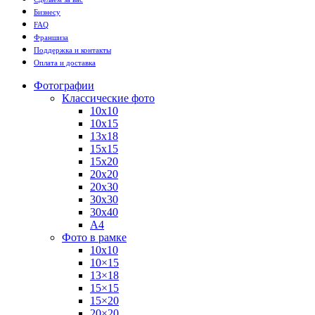
Бизнесу
FAQ
Франшиза
Поддержка и контакты
Оплата и доставка
Фотографии
Классические фото
10х10
10х15
13х18
15х15
15х20
20х20
20х30
30х30
30х40
А4
Фото в рамке
10х10
10×15
13×18
15×15
15×20
20×20