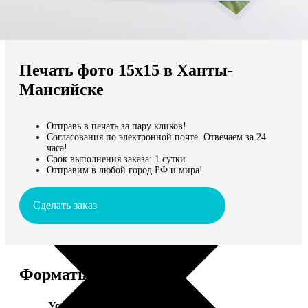
Не нашли Ваш город?
Мы доставляем по всему миру
Печать фото 15х15 в Ханты-
Продолжить без города
Мансийске
Отправь в печать за пару кликов!
Согласования по электронной почте. Отвечаем за 24
часа!
Срок выполнения заказа: 1 сутки
Отправим в любой город РФ и мира!
Сделать заказ
Форматы и цены
Услуга
Цена, руб.