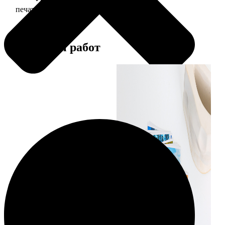
печать фото 15х15
43
Примеры работ