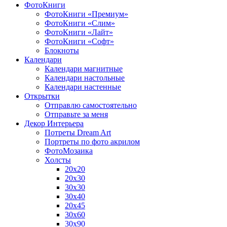
ФотоКниги
ФотоКниги «Премиум»
ФотоКниги «Слим»
ФотоКниги «Лайт»
ФотоКниги «Софт»
Блокноты
Календари
Календари магнитные
Календари настольные
Календари настенные
Открытки
Отправлю самостоятельно
Отправьте за меня
Декор Интерьера
Потреты Dream Art
Портреты по фото акрилом
ФотоМозаика
Холсты
20х20
20х30
30х30
30х40
20х45
30х60
30х90