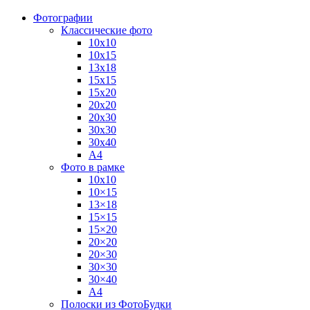
Фотографии
Классические фото
10х10
10х15
13х18
15х15
15х20
20х20
20х30
30х30
30х40
А4
Фото в рамке
10х10
10×15
13×18
15×15
15×20
20×20
20×30
30×30
30×40
A4
Полоски из ФотоБудки