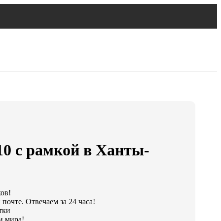
10 с рамкой в Ханты-
ков!
почте. Отвечаем за 24 часа!
тки
и мира!