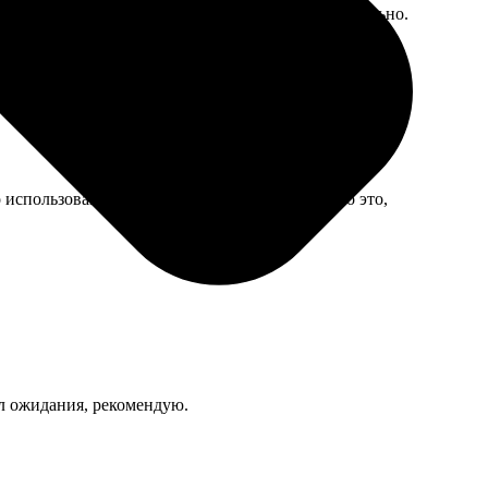
угой регион. Для забывчивых людей как я — идеально.
 использования мелкая царапина появилась, но это,
ел ожидания, рекомендую.