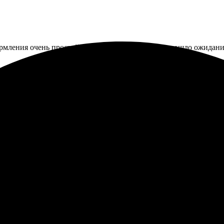
ормления очень простой и удобный. Качество превзошло ожидания
 Качество на высоте, всё четко и аккуратно. Оформление заказа 