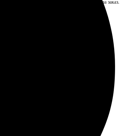
 легко оформить заявку. Через пару дней получила заказ.
сно сидит. Удобный интернет-магазин, легко оформить
ультат превзошёл ожидания!