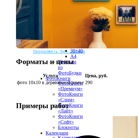
рамке
10х10
10×15
13×18
15×15
15×20
20×20
20×30
Не нашли Ваш город?
Мы доставляем по всему миру
30×30
30×40
Продолжить без города
A4
Форматы и цены
Полоски
из
ФотоБудки
Услуга
Цена, руб.
ФотоКниги
фото 10х10 в деревянной рамке
290
ФотоКниги
«Премиум»
ФотоКниги
«Слим»
Примеры работ
ФотоКниги
«Лайт»
ФотоКниги
«Софт»
Блокноты
Календари
Календари