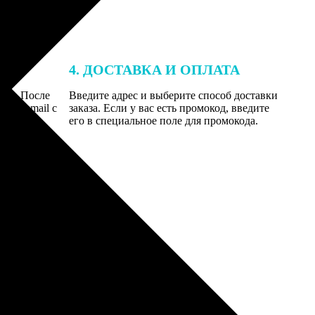
4. ДОСТАВКА И ОПЛАТА
той. После
Введите адрес и выберите способ доставки
 на email с
заказа. Если у вас есть промокод, введите
вим заказ
его в специальное поле для промокода.
мером для