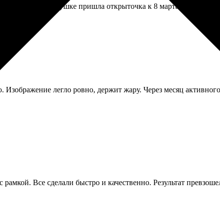
брала дату, и бабушке пришла открыточка к 8 марта прямо в др
о. Изображение легло ровно, держит жару. Через месяц активного
 с рамкой. Все сделали быстро и качественно. Результат превзош