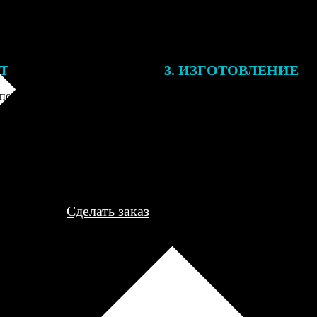
ЕТ
3. ИЗГОТОВЛЕНИЕ
подготовки заказа к печати
Оплатите заказ банковской кар
алисты могут связаться с Вами
оплаты получите подтверждение
му телефону или email для
описанием заказа. Когда отпра
я деталей.
вы получите письмо с трек-но
отслеживания.
Сделать заказ