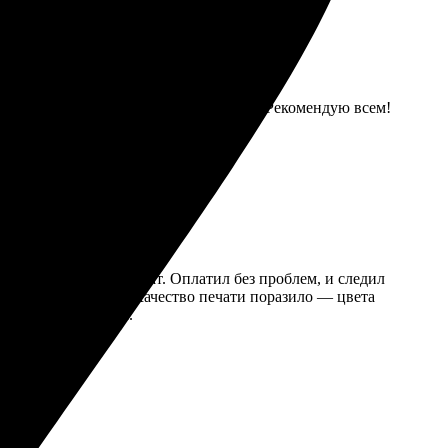
е! Рамка аккуратная, фото не размытое. Рекомендую всем!
о нашел нужный формат. Оплатил без проблем, и следил
го не повредилось. Качество печати поразило — цвета
оволен результатом.