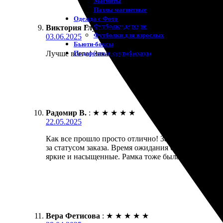
Магниты
Пазлы магнитные
Одежда с Фото
Футболки детские
Виктория Глухова
:
★
★
★
★
★
Футболки для взрослых
03.06.2025
Бьюти-боксы
Подарочные сертификаты
Лучше всего! Заказала фото с рамкой, всё супер! П
Радомир В.
:
★
★
★
★
★
22.05.2025
Как все прошло просто отлично! Заказал печать ф
за статусом заказа. Время ожидания было минималь
яркие и насыщенные. Рамка тоже была сделана каче
Вера Фетисова
:
★
★
★
★
★