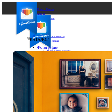
О ФотоПочте
Акции
Сделаем за вас
Бизнесу
FAQ
Франшиза
Поддержка и контакты
КАТАЛОГ
Оплата и доставка
Фотографии
Классические
фото
Ваш город:
10х10
10х15
Ваш регион доставки
13х18
15х15
Выберите из списка:
15х20
20х20
20х30
30х30
30х40
А4
Фото
в