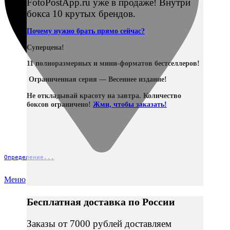
FotoPostApp.ru уже в продаже! Внутри
бокса 10 крутых брендов.
Почему нужно брать прямо сейчас?
Суперцена!
11 полноразмерных и мини-форматов бестселлеров!
Ограниченная серия — Весеннее издание!
Не откладывай красоту на завтра. Количество
боксов ограничено!
Жми, чтобы заказать!
Определение...
Меню
Бесплатная доставка по России
Заказы от 7000 рублей доставляем