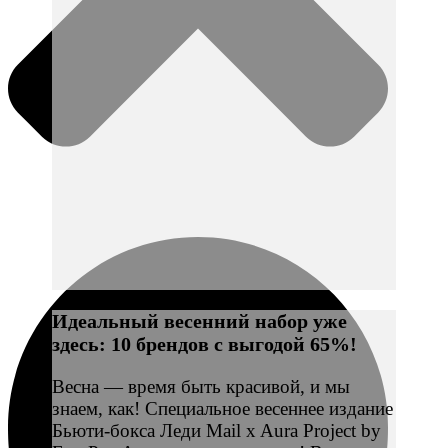
Идеальный весенний набор уже
здесь: 10 брендов с выгодой 65%!
Весна — время быть красивой, и мы
знаем, как! Специальное весеннее издание
Бьюти-бокса Леди Mail x Aura Project by