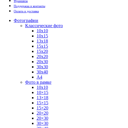
Франшиза
Поддержка и контакты
Оплата и доставка
Фотографии
Классические фото
10х10
10х15
13х18
15х15
15х20
20х20
20х30
30х30
30х40
А4
Фото в рамке
10х10
10×15
13×18
15×15
15×20
20×20
20×30
30×30