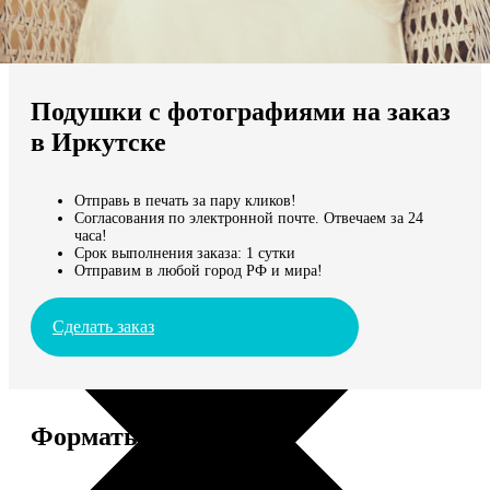
Не нашли Ваш город?
Мы доставляем по всему миру
Подушки с фотографиями на заказ
Продолжить без города
в Иркутске
Отправь в печать за пару кликов!
Согласования по электронной почте. Отвечаем за 24
часа!
Срок выполнения заказа: 1 сутки
Отправим в любой город РФ и мира!
Сделать заказ
Форматы и цены
Услуга
Цена, руб.