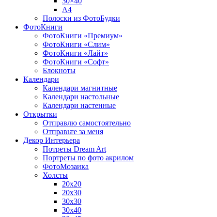
30×40
A4
Полоски из ФотоБудки
ФотоКниги
ФотоКниги «Премиум»
ФотоКниги «Слим»
ФотоКниги «Лайт»
ФотоКниги «Софт»
Блокноты
Календари
Календари магнитные
Календари настольные
Календари настенные
Открытки
Отправлю самостоятельно
Отправьте за меня
Декор Интерьера
Потреты Dream Art
Портреты по фото акрилом
ФотоМозаика
Холсты
20х20
20х30
30х30
30х40