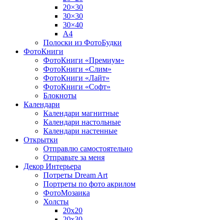
20×30
30×30
30×40
A4
Полоски из ФотоБудки
ФотоКниги
ФотоКниги «Премиум»
ФотоКниги «Слим»
ФотоКниги «Лайт»
ФотоКниги «Софт»
Блокноты
Календари
Календари магнитные
Календари настольные
Календари настенные
Открытки
Отправлю самостоятельно
Отправьте за меня
Декор Интерьера
Потреты Dream Art
Портреты по фото акрилом
ФотоМозаика
Холсты
20х20
20х30