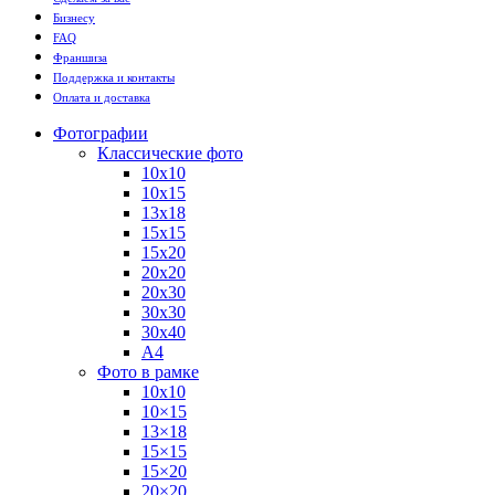
Бизнесу
FAQ
Франшиза
Поддержка и контакты
Оплата и доставка
Фотографии
Классические фото
10х10
10х15
13х18
15х15
15х20
20х20
20х30
30х30
30х40
А4
Фото в рамке
10х10
10×15
13×18
15×15
15×20
20×20