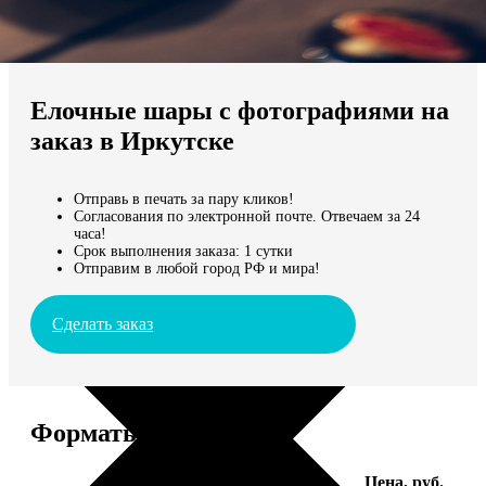
Не нашли Ваш город?
Мы доставляем по всему миру
Елочные шары с фотографиями на
Продолжить без города
заказ в Иркутске
Отправь в печать за пару кликов!
Согласования по электронной почте. Отвечаем за 24
часа!
Срок выполнения заказа: 1 сутки
Отправим в любой город РФ и мира!
Сделать заказ
Форматы и цены
Услуга
Цена, руб.