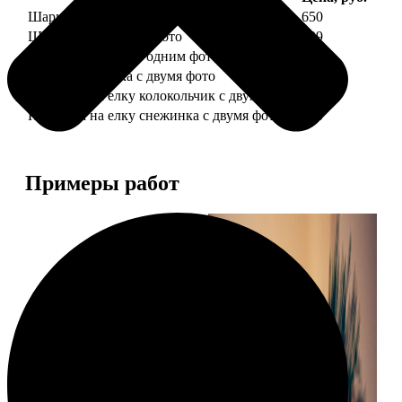
Шарик елочный с 1 фото
650
Шарик елочный с 2 фото
699
Шарик-шкатулка с одним фото
650
Шарик-шкатулка с двумя фото
699
Подвеска на елку колокольчик с двумя фото
590
Подвеска на елку снежинка с двумя фото
590
Примеры работ