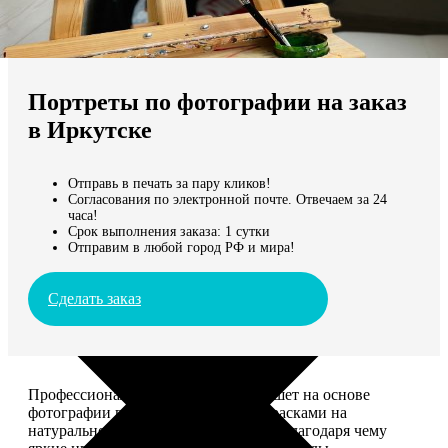
Не нашли Ваш город?
Мы доставляем по всему миру
Портреты по фотографии на заказ
Продолжить без города
в Иркутске
Отправь в печать за пару кликов!
Согласования по электронной почте. Отвечаем за 24
часа!
Срок выполнения заказа: 1 сутки
Отправим в любой город РФ и мира!
Сделать заказ
Профессиональный художник напишет на основе
фотографии портрет акриловыми красками на
натуральном холсте. Покроет лаком, благодаря чему