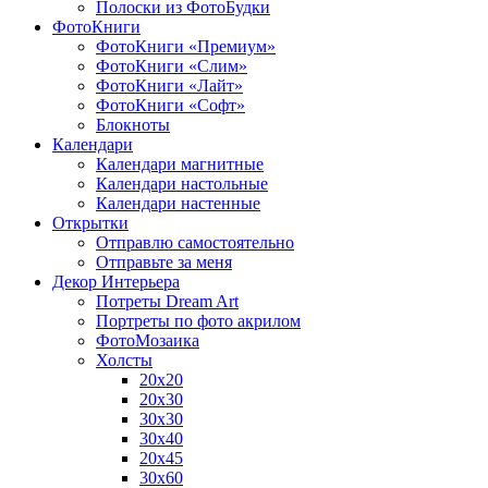
Полоски из ФотоБудки
ФотоКниги
ФотоКниги «Премиум»
ФотоКниги «Слим»
ФотоКниги «Лайт»
ФотоКниги «Софт»
Блокноты
Календари
Календари магнитные
Календари настольные
Календари настенные
Открытки
Отправлю самостоятельно
Отправьте за меня
Декор Интерьера
Потреты Dream Art
Портреты по фото акрилом
ФотоМозаика
Холсты
20х20
20х30
30х30
30х40
20х45
30х60