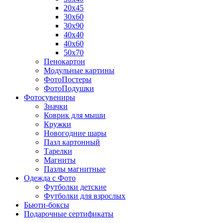
20х45
30х60
30х90
40х40
40х60
50х70
Пенокартон
Модульные картины
ФотоПостеры
ФотоПодушки
Фотоcувениры
Значки
Коврик для мыши
Кружки
Новогодние шары
Пазл картонный
Тарелки
Магниты
Пазлы магнитные
Одежда с Фото
Футболки детские
Футболки для взрослых
Бьюти-боксы
Подарочные сертификаты