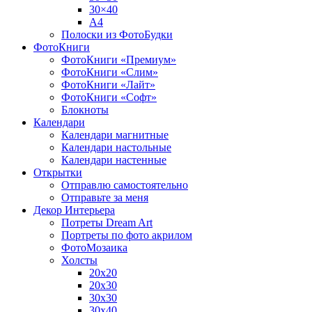
30×40
A4
Полоски из ФотоБудки
ФотоКниги
ФотоКниги «Премиум»
ФотоКниги «Слим»
ФотоКниги «Лайт»
ФотоКниги «Софт»
Блокноты
Календари
Календари магнитные
Календари настольные
Календари настенные
Открытки
Отправлю самостоятельно
Отправьте за меня
Декор Интерьера
Потреты Dream Art
Портреты по фото акрилом
ФотоМозаика
Холсты
20х20
20х30
30х30
30х40