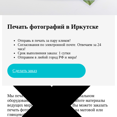
Не нашли Ваш город?
Мы доставляем по всему миру
Печать фотографий в Иркутске
Продолжить без города
Отправь в печать за пару кликов!
Согласования по электронной почте. Отвечаем за 24
часа!
Срок выполнения заказа: 1 сутки
Отправим в любой город РФ и мира!
Сделать заказ
Мы печатаем фотографии на профессиональном
оборудовании Noritsu, используем в работе материалы
ведущих мировых производителей. Вы можете заказать
печать фотографий разных форматов на матовой или
глянцевой фотобумаге.