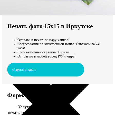
Не нашли Ваш город?
Мы доставляем по всему миру
Печать фото 15х15 в Иркутске
Продолжить без города
Отправь в печать за пару кликов!
Согласования по электронной почте. Отвечаем за 24
часа!
Срок выполнения заказа: 1 сутки
Отправим в любой город РФ и мира!
Сделать заказ
Форматы и цены
Услуга
Цена, руб.
печать фото 15х15
43