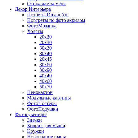
Отправьте за меня
Декор Интерьера
Потреты Dream Art
Портреты по фото акрилом
ФотоМозаика
Холсты
20х20
20х30
30х30
30х40
20х45
30х60
30х90
40х40
40х60
50х70
Пенокартон
Модульные картины
ФотоПостеры
ФотоПодушки
Фотоcувениры
Значки
Коврик для мыши
Кружки
Новогодние шары