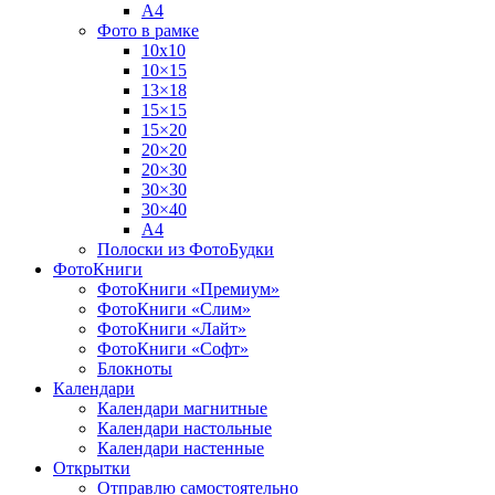
А4
Фото в рамке
10х10
10×15
13×18
15×15
15×20
20×20
20×30
30×30
30×40
A4
Полоски из ФотоБудки
ФотоКниги
ФотоКниги «Премиум»
ФотоКниги «Слим»
ФотоКниги «Лайт»
ФотоКниги «Софт»
Блокноты
Календари
Календари магнитные
Календари настольные
Календари настенные
Открытки
Отправлю самостоятельно