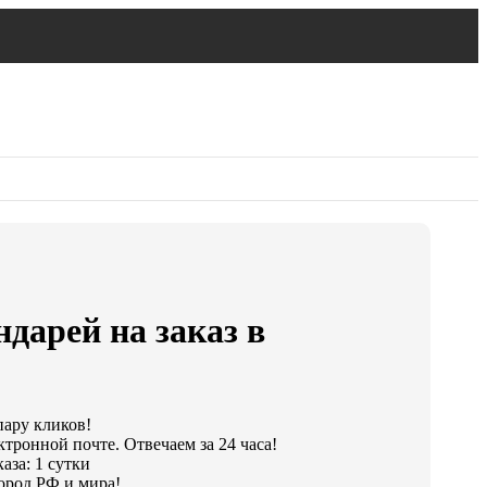
дарей на заказ в
пару кликов!
ктронной почте. Отвечаем за 24 часа!
аза: 1 сутки
ород РФ и мира!