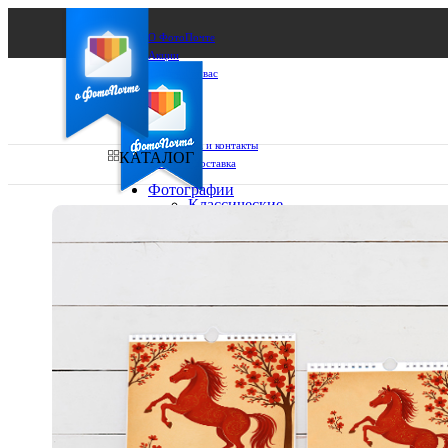
О ФотоПочте
Акции
Сделаем за вас
Бизнесу
FAQ
Франшиза
Поддержка и контакты
КАТАЛОГ
Оплата и доставка
Фотографии
Классические
фото
Ваш город:
10х10
10х15
Ваш регион доставки
13х18
15х15
Выберите из списка:
15х20
20х20
20х30
30х30
30х40
А4
Фото
в