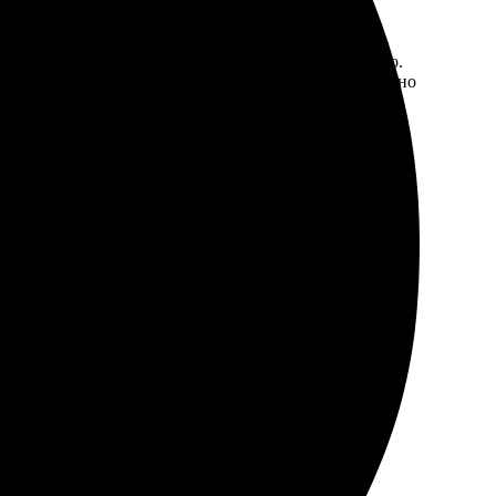
ство печати отличное, цвета яркие, всё как на фото.
ый нюанс — хотелось бы больше вариантов дизайна, но
 фотографии и выбрала дизайн. Менеджеры быстро
м уровне. Яркие цвета, четкие изображения, все