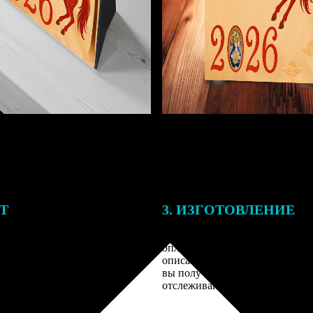
ЕТ
3. ИЗГОТОВЛЕНИЕ
подготовки заказа к печати
Оплатите заказ банковской кар
алисты могут связаться с Вами
оплаты получите подтверждение
му телефону или email для
описанием заказа. Когда отпра
я деталей.
вы получите письмо с трек-но
отслеживания.