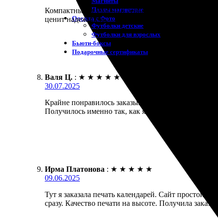
Магниты
Пазлы магнитные
Компактный и удобный сервис. Заказ оформляется б
Одежда с Фото
ценит надежность.
Футболки детские
Футболки для взрослых
Бьюти-боксы
Подарочные сертификаты
Валя Ц.
:
★
★
★
★
★
30.07.2025
Крайне понравилось заказывать календарь. На сайте
Получилось именно так, как я ожидал. Удобно, что
Ирма Платонова
:
★
★
★
★
★
09.06.2025
Тут я заказала печать календарей. Сайт простой,
сразу. Качество печати на высоте. Получила заказ 