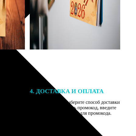
4. ДОСТАВКА И ОПЛАТА
той. После
Введите адрес и выберите способ доставки
 на email с
заказа. Если у вас есть промокод, введите
вим заказ
его в специальное поле для промокода.
мером для