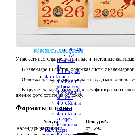
рамке
10х10
10×15
13×18
15×15
15×20
20×20
20×30
Не нашли Ваш город?
Мы доставляем по всему миру
30×30
30×40
Продолжить без города
A4
У нас есть настольные, магнитные и настенные календар
Полоски
из
— В календаре 13 листов: обложка+листы с календарной 
ФотоБудки
ФотоКниги
— Обложка для календаря стандартная, дизайн обновляе
ФотоКниги
«Премиум»
— В кружочек на обложку добавляем фотографию с одной
ФотоКниги
именно фото хотите на обложку.
«Слим»
ФотоКниги
Форматы и цены
«Лайт»
ФотоКниги
«Софт»
Услуга
Цена, руб.
Блокноты
Календарь настенный
от 1290
Календари
Календари
Календарь "домик"
890