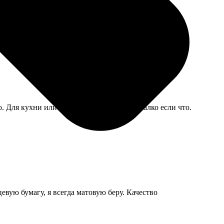
. Для кухни или прихожей самое то, не жалко если что.
вую бумагу, я всегда матовую беру. Качество