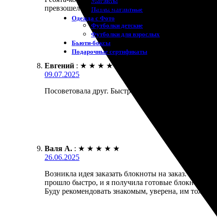
Магниты
превзошел мои ожидания — качество на высоте! Бу
Пазлы магнитные
Одежда с Фото
Футболки детские
Футболки для взрослых
Бьюти-боксы
Подарочные сертификаты
Евгений
:
★
★
★
★
★
09.07.2025
Посоветовала друг. Быстро обработали заказ и отп
Валя А.
:
★
★
★
★
★
26.06.2025
Возникла идея заказать блокноты на заказ. Была п
прошло быстро, и я получила готовые блокноты в с
Буду рекомендовать знакомым, уверена, им тоже по