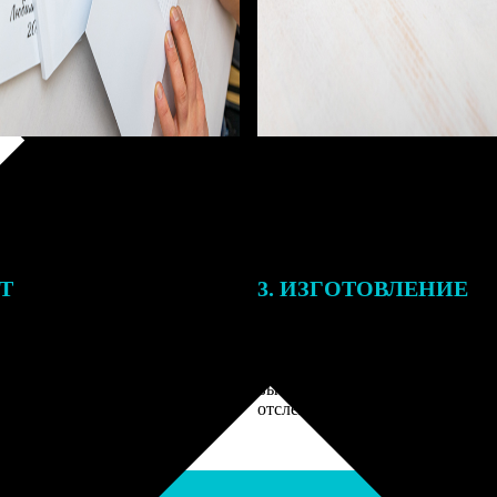
ЕТ
3. ИЗГОТОВЛЕНИЕ
подготовки заказа к печати
Оплатите заказ банковской кар
алисты могут связаться с Вами
оплаты получите подтверждение
му телефону или email для
описанием заказа. Когда отпра
я деталей.
вы получите письмо с трек-но
отслеживания.