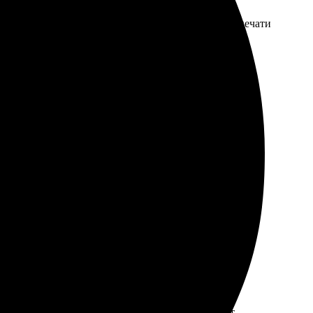
адержек, самовывоз тоже замечательный. Качество печати
удобным. Понравился выбор форматов и возможность
том, что заказ принят, и через пару дней пришло
и четкие. Минусы: не всегда можно получить
ор материалов оказался впечатляющим. Результат