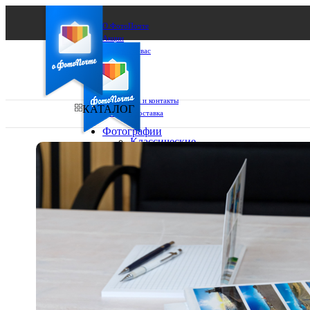
О ФотоПочте
Акции
Сделаем за вас
Бизнесу
FAQ
Франшиза
Поддержка и контакты
КАТАЛОГ
Оплата и доставка
Фотографии
Классические
фото
Ваш город:
10х10
10х15
Ваш регион доставки
13х18
15х15
Выберите из списка:
15х20
20х20
20х30
30х30
30х40
А4
Фото
в