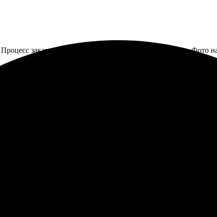
 Процесс заказа прост и удобен. Быстрая доставка в срок. Фото 
ормления простый, все онлайн. Загрузила картинки, выбрала фор
тво печати отличное, бумага плотная. У меня остались самые по