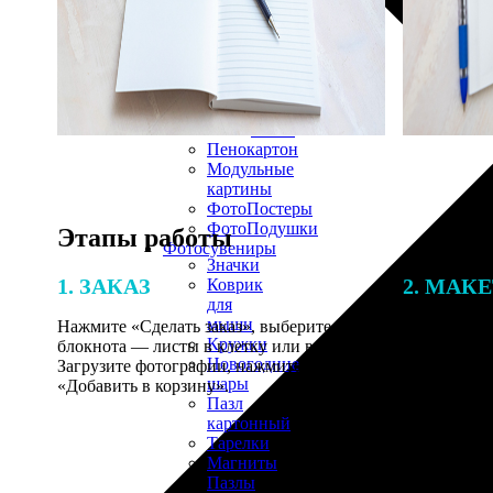
30х40
20х45
30х60
30х90
40х40
40х60
50х70
Пенокартон
Модульные
картины
ФотоПостеры
ФотоПодушки
Этапы работы
Фотоcувениры
Значки
1. ЗАКАЗ
2. МАК
Коврик
для
мыши
Нажмите «Сделать заказ», выберите тип
В процессе 
Кружки
блокнота — листы в клетку или в линейку.
наши специ
Новогодние
Загрузите фотографии, нажмите
по указанно
шары
«Добавить в корзину».
согласовани
Пазл
картонный
Тарелки
Магниты
Пазлы