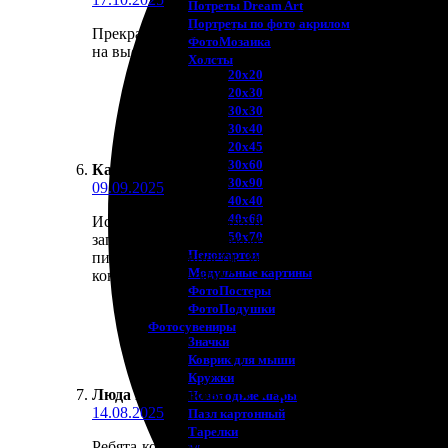
Потреты Dream Art
Портреты по фото акрилом
Прекрасная работа! Заказала блокноты, всё быстро
ФотоМозаика
на высоте!
Холсты
20х20
20х30
30х30
30х40
20х45
30х60
Катарина С.
:
30х90
09.09.2025
40х40
40х60
Искала, где напечатать блокноты и наткнулась на
50х70
загрузки своих изображений. Заказала несколько б
Пенокартон
письмо о готовности. Забрала без проблем в пункт
Модульные картины
консультацию, заде?
ФотоПостеры
ФотоПодушки
Фотоcувениры
Значки
Коврик для мыши
Кружки
Люда Мельникова
:
★
★
★
★
★
Новогодние шары
14.08.2025
Пазл картонный
Тарелки
Ребята-консультанты действительно помогли опреде