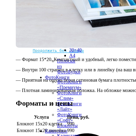
рамке
10х10
10×15
13×18
15×15
15×20
20×20
20×30
Не нашли Ваш город?
Мы доставляем по всему миру
30×30
30×40
Продолжить без города
A4
— Формат 15*20. Компактный и удобный, легко поместит
Полоски
из
— Внутри 100 страниц в клетку или в линейку (на ваш в
ФотоБудки
ФотоКниги
— Приятная на ощупь белая сатиновая бумага плотностью
ФотоКниги
«Премиум»
— Плотная ламинированная обложка. На обложке можно 
ФотоКниги
«Слим»
Форматы и цены
ФотоКниги
«Лайт»
ФотоКниги
Услуга
Цена, руб.
«Софт»
Блокнот 15х20 клетка
990
Блокноты
Блокнот 15х20 линейка
990
Календари
Календари