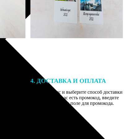
4. ДОСТАВКА И ОПЛАТА
той. После
Введите адрес и выберите способ доставки
 на email с
заказа. Если у вас есть промокод, введите
вим заказ
его в специальное поле для промокода.
мером для